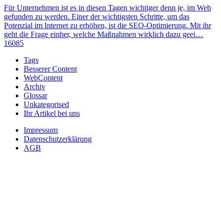
Für Unternehmen ist es in diesen Tagen wichtiger denn je, im Web
gefunden zu werden. Einer der wichtigsten Schritte, um das
Potenzial im Internet zu erhöhen, ist die SEO-Optimierung. Mit ihr
geht die Frage einher, welche Maßnahmen wirklich dazu geei…
16085
Tags
Besserer Content
WebContent
Archiv
Glossar
Unkategorised
Ihr Artikel bei uns
Impressum
Datenschutzerklärung
AGB