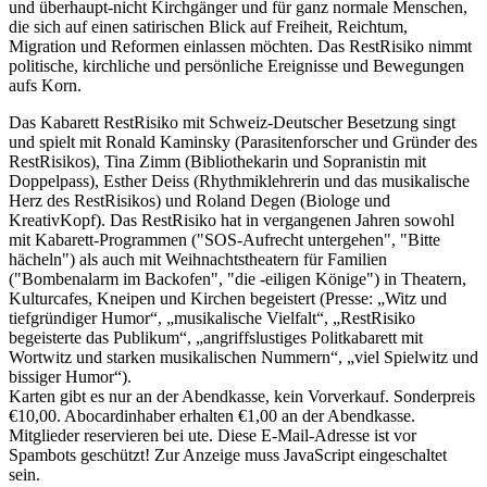
und überhaupt-nicht Kirchgänger und für ganz normale Menschen,
die sich auf einen satirischen Blick auf Freiheit, Reichtum,
Migration und Reformen einlassen möchten. Das RestRisiko nimmt
politische, kirchliche und persönliche Ereignisse und Bewegungen
aufs Korn.
Das Kabarett RestRisiko mit Schweiz-Deutscher Besetzung singt
und spielt mit Ronald Kaminsky (Parasitenforscher und Gründer des
RestRisikos), Tina Zimm (Bibliothekarin und Sopranistin mit
Doppelpass), Esther Deiss (Rhythmiklehrerin und das musikalische
Herz des RestRisikos) und Roland Degen (Biologe und
KreativKopf). Das RestRisiko hat in vergangenen Jahren sowohl
mit Kabarett-Programmen ("SOS-Aufrecht untergehen", "Bitte
hächeln") als auch mit Weihnachtstheatern für Familien
("Bombenalarm im Backofen", "die -eiligen Könige") in Theatern,
Kulturcafes, Kneipen und Kirchen begeistert (Presse: „Witz und
tiefgründiger Humor“, „musikalische Vielfalt“, „RestRisiko
begeisterte das Publikum“, „angriffslustiges Politkabarett mit
Wortwitz und starken musikalischen Nummern“, „viel Spielwitz und
bissiger Humor“).
Karten gibt es nur an der Abendkasse, kein Vorverkauf. Sonderpreis
€10,00. Abocardinhaber erhalten €1,00 an der Abendkasse.
Mitglieder reservieren bei ute.
Diese E-Mail-Adresse ist vor
Spambots geschützt! Zur Anzeige muss JavaScript eingeschaltet
sein.