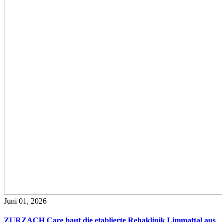
Juni 01, 2026
ZURZACH Care baut die etablierte Rehaklinik Limmattal aus