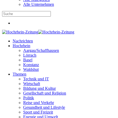
Alle Unternehmen
Nachrichten
Hochrhein
Aargau/Schaffhausen
Lörrach
Basel
Konstanz
Waldshut
Themen
Technik und IT
Wirtschaft
Bildung und Kultur
Gesellschaft und Religion
Politik
Reise und Verkehr
Gesundheit und Lifestyle
Sport und Freizeit
Energie und Umwelt