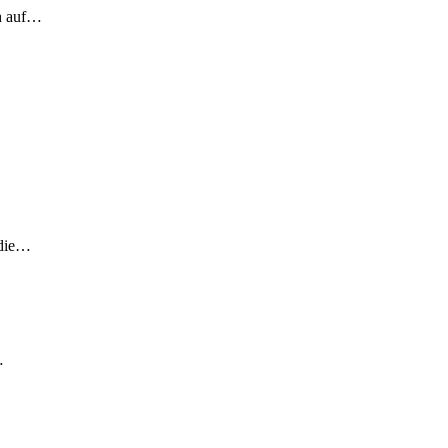
ch auf…
 die…
…