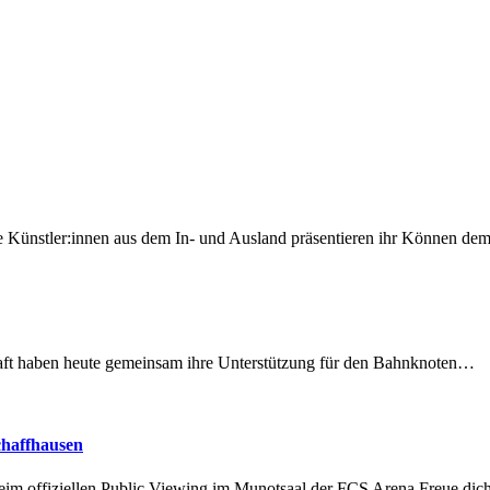
 Künstler:innen aus dem In- und Ausland präsentieren ihr Können d
lschaft haben heute gemeinsam ihre Unterstützung für den Bahnknoten…
chaffhausen
beim offiziellen Public Viewing im Munotsaal der FCS Arena.Freue di