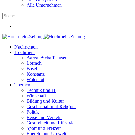
Alle Unternehmen
Nachrichten
Hochrhein
Aargau/Schaffhausen
Lörrach
Basel
Konstanz
Waldshut
Themen
Technik und IT
Wirtschaft
Bildung und Kultur
Gesellschaft und Religion
Politik
Reise und Verkehr
Gesundheit und Lifestyle
Sport und Freizeit
Energie und Umwelt