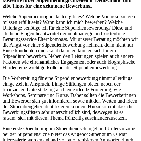
kostenfrei über Stipendienmöglichkeiten in Deutschland und
gibt Tipps für eine gelungene Bewerbung.
Welche Stipendienmöglichkeiten gibt es? Welche Voraussetzungen
müssen erfüllt sein? Wann kann ich mich bewerben? Welche
Unterlage benötige ich für eine Stipendienbewerbung? Diese und
ähnliche Fragen beantwortet der unabhängige und kostenfreie
Beratungsservice Elternkompass. Mit unserer Beratung möchten wir
die Angst vor einer Stipendienbewerbung nehmen, denn nicht nur
Einserkandidaten und -kandidatinnen können sich für ein
Stipendium bewerben. Neben den Leistungen spielen auch andere
Faktoren wie ehrenamtliches Engagement oder auch biographische
Hürden eine wichtige Rolle bei der Stipendienbewerbung.
Die Vorbereitung für eine Stipendienbewerbung nimmt allerdings
einige Zeit in Anspruch. Einige Stiftungen bieten neben der
finanziellen Unterstützung auch eine ideelle Förderung, wie
Workshops, Seminare und Kurse. Daher sollten die Bewerberinnen
und Bewerber sich gut informieren sowie mit den Werten und Ideen
der Stipendiengeber identifizieren können. Hinzu kommt, dass die
Bewerbungsfristen sehr unterschiedlich sind, deswegen ist es
ratsam, sich mit diesem Thema frühzeitig auseinanderzusetzen.
Eine erste Orientierung im Stipendiendschungel und Unterstützung
bei der Stipendiensuche bietet das Angebot Stipendium-O-Mat.
Interessierte werden anhand von anonymisierten Antworten durch