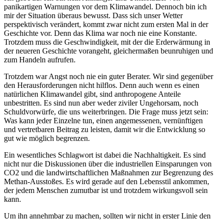
panikartigen Warnungen vor dem Klimawandel. Dennoch bin ich
mir der Situation überaus bewusst. Dass sich unser Wetter
perspektivisch verändert, kommt zwar nicht zum ersten Mal in der
Geschichte vor. Denn das Klima war noch nie eine Konstante.
Trotzdem muss die Geschwindigkeit, mit der die Erderwärmung in
der neueren Geschichte vorangeht, gleichermaßen beunruhigen und
zum Handeln aufrufen.
Trotzdem war Angst noch nie ein guter Berater. Wir sind gegenüber
den Herausforderungen nicht hilflos. Denn auch wenn es einen
natürlichen Klimawandel gibt, sind anthropogene Anteile
unbestritten. Es sind nun aber weder ziviler Ungehorsam, noch
Schuldvorwürfe, die uns weiterbringen. Die Frage muss jetzt sein:
Was kann jeder Einzelne tun, einen angemessenen, vernünftigen
und vertretbaren Beitrag zu leisten, damit wir die Entwicklung so
gut wie möglich begrenzen.
Ein wesentliches Schlagwort ist dabei die Nachhaltigkeit. Es sind
nicht nur die Diskussionen über die industriellen Einsparungen von
CO2 und die landwirtschaftlichen Maßnahmen zur Begrenzung des
Methan-Ausstoßes. Es wird gerade auf den Lebensstil ankommen,
der jedem Menschen zumutbar ist und trotzdem wirkungsvoll sein
kann.
Um ihn annehmbar zu machen, sollten wir nicht in erster Linie den