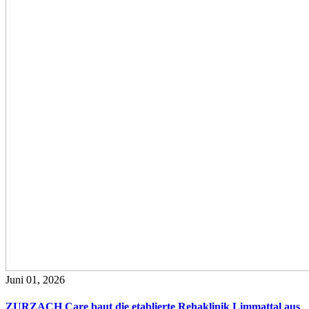
Juni 01, 2026
ZURZACH Care baut die etablierte Rehaklinik Limmattal aus