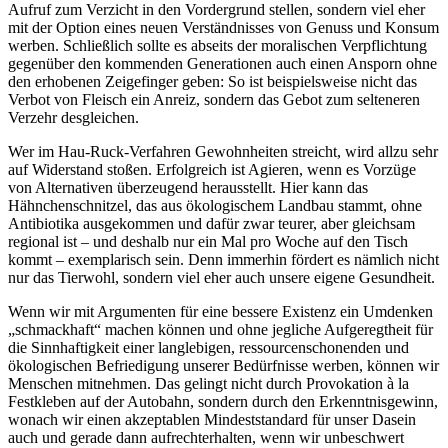
Aufruf zum Verzicht in den Vordergrund stellen, sondern viel eher
mit der Option eines neuen Verständnisses von Genuss und Konsum
werben. Schließlich sollte es abseits der moralischen Verpflichtung
gegenüber den kommenden Generationen auch einen Ansporn ohne
den erhobenen Zeigefinger geben: So ist beispielsweise nicht das
Verbot von Fleisch ein Anreiz, sondern das Gebot zum selteneren
Verzehr desgleichen.
Wer im Hau-Ruck-Verfahren Gewohnheiten streicht, wird allzu sehr
auf Widerstand stoßen. Erfolgreich ist Agieren, wenn es Vorzüge
von Alternativen überzeugend herausstellt. Hier kann das
Hähnchenschnitzel, das aus ökologischem Landbau stammt, ohne
Antibiotika ausgekommen und dafür zwar teurer, aber gleichsam
regional ist – und deshalb nur ein Mal pro Woche auf den Tisch
kommt – exemplarisch sein. Denn immerhin fördert es nämlich nicht
nur das Tierwohl, sondern viel eher auch unsere eigene Gesundheit.
Wenn wir mit Argumenten für eine bessere Existenz ein Umdenken
„schmackhaft“ machen können und ohne jegliche Aufgeregtheit für
die Sinnhaftigkeit einer langlebigen, ressourcenschonenden und
ökologischen Befriedigung unserer Bedürfnisse werben, können wir
Menschen mitnehmen. Das gelingt nicht durch Provokation à la
Festkleben auf der Autobahn, sondern durch den Erkenntnisgewinn,
wonach wir einen akzeptablen Mindeststandard für unser Dasein
auch und gerade dann aufrechterhalten, wenn wir unbeschwert