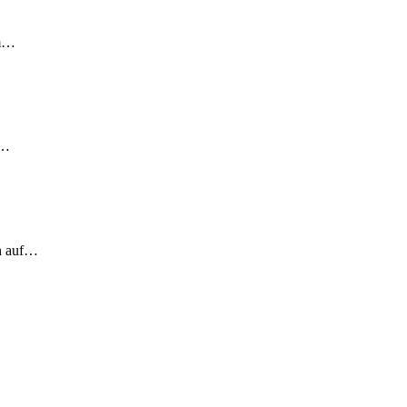
em…
!…
ch auf…