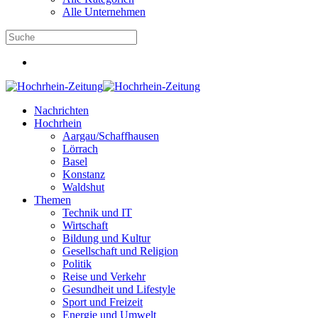
Alle Unternehmen
Nachrichten
Hochrhein
Aargau/Schaffhausen
Lörrach
Basel
Konstanz
Waldshut
Themen
Technik und IT
Wirtschaft
Bildung und Kultur
Gesellschaft und Religion
Politik
Reise und Verkehr
Gesundheit und Lifestyle
Sport und Freizeit
Energie und Umwelt