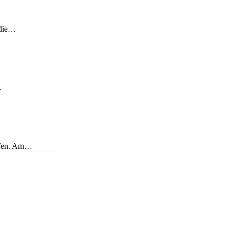
 die…
…
effen. Am…