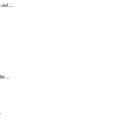
ch auf…
 die…
…