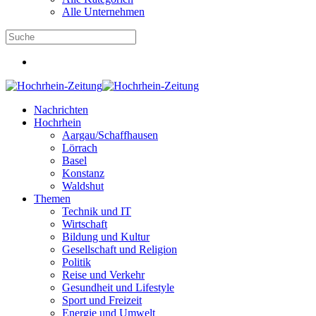
Alle Unternehmen
Nachrichten
Hochrhein
Aargau/Schaffhausen
Lörrach
Basel
Konstanz
Waldshut
Themen
Technik und IT
Wirtschaft
Bildung und Kultur
Gesellschaft und Religion
Politik
Reise und Verkehr
Gesundheit und Lifestyle
Sport und Freizeit
Energie und Umwelt