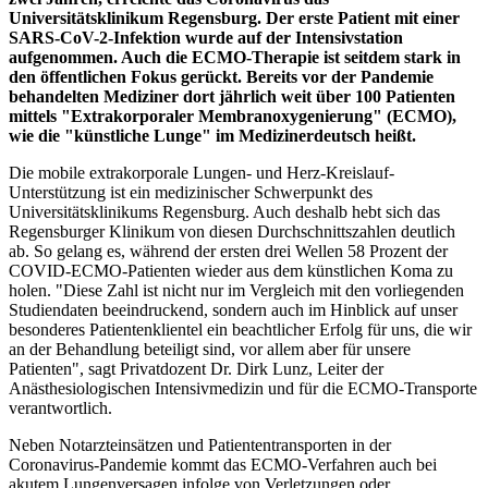
Universitätsklinikum Regensburg. Der erste Patient mit einer
SARS-CoV-2-Infektion wurde auf der Intensivstation
aufgenommen. Auch die ECMO-Therapie ist seitdem stark in
den öffentlichen Fokus gerückt. Bereits vor der Pandemie
behandelten Mediziner dort jährlich weit über 100 Patienten
mittels "Extrakorporaler Membranoxygenierung" (ECMO),
wie die "künstliche Lunge" im Medizinerdeutsch heißt.
Die mobile extrakorporale Lungen- und Herz-Kreislauf-
Unterstützung ist ein medizinischer Schwerpunkt des
Universitätsklinikums Regensburg. Auch deshalb hebt sich das
Regensburger Klinikum von diesen Durchschnittszahlen deutlich
ab. So gelang es, während der ersten drei Wellen 58 Prozent der
COVID-ECMO-Patienten wieder aus dem künstlichen Koma zu
holen. "Diese Zahl ist nicht nur im Vergleich mit den vorliegenden
Studiendaten beeindruckend, sondern auch im Hinblick auf unser
besonderes Patientenklientel ein beachtlicher Erfolg für uns, die wir
an der Behandlung beteiligt sind, vor allem aber für unsere
Patienten", sagt Privatdozent Dr. Dirk Lunz, Leiter der
Anästhesiologischen Intensivmedizin und für die ECMO-Transporte
verantwortlich.
Neben Notarzteinsätzen und Patiententransporten in der
Coronavirus-Pandemie kommt das ECMO-Verfahren auch bei
akutem Lungenversagen infolge von Verletzungen oder