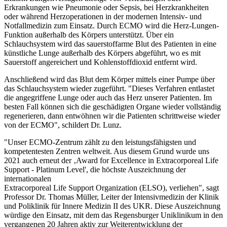
Erkrankungen wie Pneumonie oder Sepsis, bei Herzkrankheiten
oder während Herzoperationen in der modernen Intensiv- und
Notfallmedizin zum Einsatz. Durch ECMO wird die Herz-Lungen-
Funktion außerhalb des Körpers unterstützt. Über ein
Schlauchsystem wird das sauerstoffarme Blut des Patienten in eine
künstliche Lunge außerhalb des Körpers abgeführt, wo es mit
Sauerstoff angereichert und Kohlenstoffdioxid entfernt wird.
Anschließend wird das Blut dem Körper mittels einer Pumpe über
das Schlauchsystem wieder zugeführt. "Dieses Verfahren entlastet
die angegriffene Lunge oder auch das Herz unserer Patienten. Im
besten Fall können sich die geschädigten Organe wieder vollständig
regenerieren, dann entwöhnen wir die Patienten schrittweise wieder
von der ECMO", schildert Dr. Lunz.
"Unser ECMO-Zentrum zählt zu den leistungsfähigsten und
kompetentesten Zentren weltweit. Aus diesem Grund wurde uns
2021 auch erneut der ‚Award for Excellence in Extracorporeal Life
Support - Platinum Level', die höchste Auszeichnung der
internationalen
Extracorporeal Life Support Organization (ELSO), verliehen", sagt
Professor Dr. Thomas Müller, Leiter der Intensivmedizin der Klinik
und Poliklinik für Innere Medizin II des UKR. Diese Auszeichnung
würdige den Einsatz, mit dem das Regensburger Uniklinikum in den
vergangenen 20 Jahren aktiv zur Weiterentwicklung der