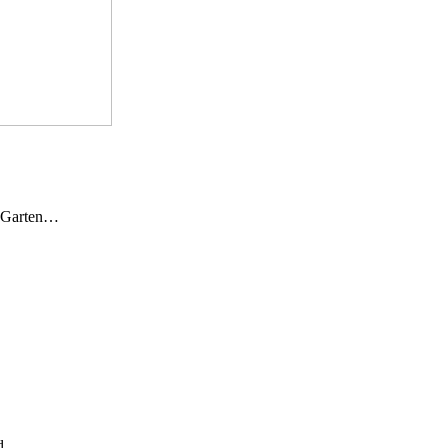
n Garten…
und…