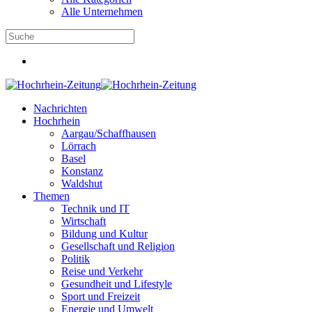
Alle Unternehmen
Nachrichten
Hochrhein
Aargau/Schaffhausen
Lörrach
Basel
Konstanz
Waldshut
Themen
Technik und IT
Wirtschaft
Bildung und Kultur
Gesellschaft und Religion
Politik
Reise und Verkehr
Gesundheit und Lifestyle
Sport und Freizeit
Energie und Umwelt