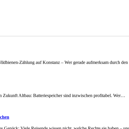
n Wildbienen-Zählung auf Konstanz – Wer gerade aufmerksam durch de
nen Zukunft Altbau: Batteriespeicher sind inzwischen profitabel. Wer…
achen
tes Gepäck: Viele Reisende wissen nicht, welche Rechte sie haben – 