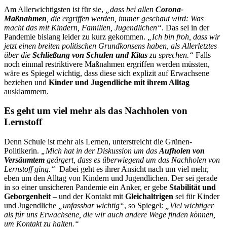
Am Allerwichtigsten ist für sie,
„dass bei allen
Corona-
Maßnahmen
, die ergriffen werden, immer geschaut wird: Was
macht das mit Kindern, Familien, Jugendlichen“
. Das sei in der
Pandemie bislang leider zu kurz gekommen.
„Ich bin froh, dass wir
jetzt einen breiten politischen Grundkonsens haben, als Allerletztes
über die
Schließung von Schulen und Kitas
zu sprechen.“
Falls
noch einmal restriktivere Maßnahmen ergriffen werden müssten,
wäre es Spiegel wichtig, dass diese sich explizit auf Erwachsene
beziehen und
Kinder und Jugendliche mit ihrem Alltag
ausklammern.
Es geht um viel mehr als das Nachholen von
Lernstoff
Denn Schule ist mehr als Lernen, unterstreicht die Grünen-
Politikerin.
„Mich hat in der Diskussion um das
Aufholen von
Versäumtem
geärgert, dass es überwiegend um das
Nachholen von
Lernstoff ging.“
Dabei geht es ihrer Ansicht nach um viel mehr,
eben um den Alltag von Kindern und Jugendlichen. Der sei gerade
in so einer unsicheren Pandemie ein Anker, er gebe
Stabilität und
Geborgenheit
– und der Kontakt mit
Gleichaltrigen
sei für Kinder
und Jugendliche
„unfassbar wichtig“
, so Spiegel:
„Viel wichtiger
als für uns Erwachsene, die wir auch andere Wege finden können,
um Kontakt zu halten.“