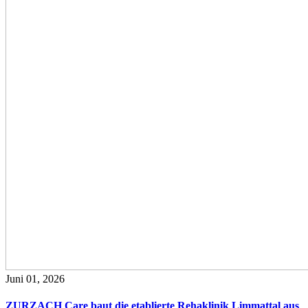
Juni 01, 2026
ZURZACH Care baut die etablierte Rehaklinik Limmattal aus