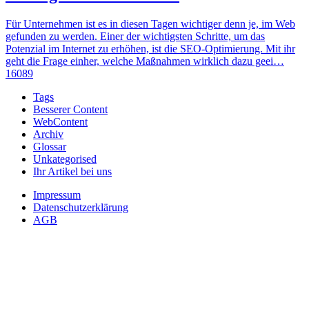
Für Unternehmen ist es in diesen Tagen wichtiger denn je, im Web
gefunden zu werden. Einer der wichtigsten Schritte, um das
Potenzial im Internet zu erhöhen, ist die SEO-Optimierung. Mit ihr
geht die Frage einher, welche Maßnahmen wirklich dazu geei…
16089
Tags
Besserer Content
WebContent
Archiv
Glossar
Unkategorised
Ihr Artikel bei uns
Impressum
Datenschutzerklärung
AGB