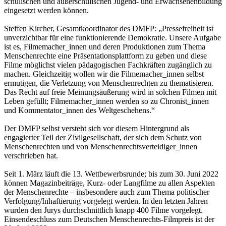
schulischen und außerschulischen Jugend- und Erwachsenenbildung
eingesetzt werden können.
Steffen Kircher, Gesamtkoordinator des DMFP: „Pressefreiheit ist
unverzichtbar für eine funktionierende Demokratie. Unsere Aufgabe
ist es, Filmemacher_innen und deren Produktionen zum Thema
Menschenrechte eine Präsentationsplattform zu geben und diese
Filme möglichst vielen pädagogischen Fachkräften zugänglich zu
machen. Gleichzeitig wollen wir die Filmemacher_innen selbst
ermutigen, die Verletzung von Menschenrechten zu thematisieren.
Das Recht auf freie Meinungsäußerung wird in solchen Filmen mit
Leben gefüllt; Filmemacher_innen werden so zu Chronist_innen
und Kommentator_innen des Weltgeschehens.“
Der DMFP selbst versteht sich vor diesem Hintergrund als
engagierter Teil der Zivilgesellschaft, der sich dem Schutz von
Menschenrechten und von Menschenrechtsverteidiger_innen
verschrieben hat.
Seit 1. März läuft die 13. Wettbewerbsrunde; bis zum 30. Juni 2022
können Magazinbeiträge, Kurz- oder Langfilme zu allen Aspekten
der Menschenrechte – insbesondere auch zum Thema politischer
Verfolgung/Inhaftierung vorgelegt werden. In den letzten Jahren
wurden den Jurys durchschnittlich knapp 400 Filme vorgelegt.
Einsendeschluss zum Deutschen Menschenrechts-Filmpreis ist der