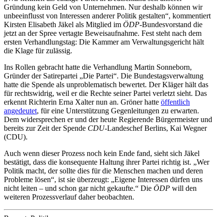
Gründung kein Geld von Unternehmen. Nur deshalb können wir
unbeeinflusst von Interessen anderer Politik gestalten“, kommentiert
Kirsten Elisabeth Jäkel als Mitglied im
ÖDP
-Bundesvorstand die
jetzt an der Spree vertagte Beweisaufnahme. Fest steht nach dem
ersten Verhandlungstag: Die Kammer am Verwaltungsgericht hält
die Klage für zulässig.
Ins Rollen gebracht hatte die Verhandlung Martin Sonneborn,
Gründer der Satirepartei „Die Partei“. Die Bundestagsverwaltung
hatte die Spende als unproblematisch bewertet. Der Kläger hält das
für rechtswidrig, weil er die Rechte seiner Partei verletzt sieht. Das
erkennt Richterin Erna Xalter nun an. Gröner hatte
öffentlich
angedeutet
, für eine Unterstützung Gegenleitungen zu erwarten.
Dem widersprechen er und der heute Regierende Bürgermeister und
bereits zur Zeit der Spende
CDU
-Landeschef Berlins, Kai Wegner
(CDU).
Auch wenn dieser Prozess noch kein Ende fand, sieht sich Jäkel
bestätigt, dass die konsequente Haltung ihrer Partei richtig ist. „Wer
Politik macht, der sollte dies für die Menschen machen und deren
Probleme lösen“, ist sie überzeugt: „Eigene Interessen dürfen uns
nicht leiten – und schon gar nicht gekaufte.“ Die
ÖDP
will den
weiteren Prozessverlauf daher beobachten.