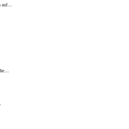
ch auf…
 die…
…