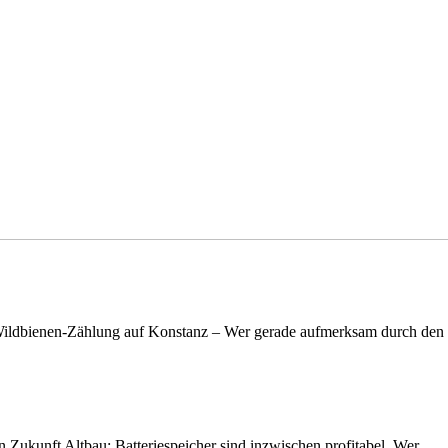
n Wildbienen-Zählung auf Konstanz – Wer gerade aufmerksam durch de
nen Zukunft Altbau: Batteriespeicher sind inzwischen profitabel. Wer…