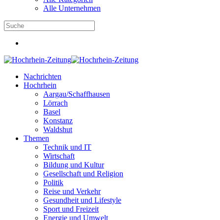
Alle Unternehmen
Nachrichten
Hochrhein
Aargau/Schaffhausen
Lörrach
Basel
Konstanz
Waldshut
Themen
Technik und IT
Wirtschaft
Bildung und Kultur
Gesellschaft und Religion
Politik
Reise und Verkehr
Gesundheit und Lifestyle
Sport und Freizeit
Energie und Umwelt