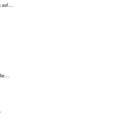
ch auf…
 die…
…