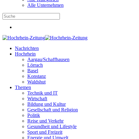
Alle Unternehmen
Nachrichten
Hochrhein
Aargau/Schaffhausen
Lörrach
Basel
Konstanz
Waldshut
Themen
Technik und IT
Wirtschaft
Bildung und Kultur
Gesellschaft und Religion
Politik
Reise und Verkehr
Gesundheit und Lifestyle
Sport und Freizeit
Energie und Umwelt