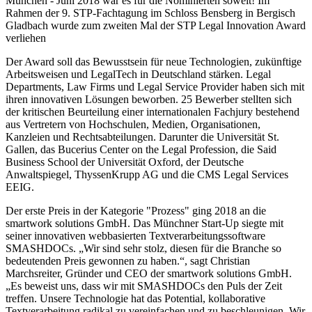
München - Juni 2018 war es für die Nominierten soweit! Im
Rahmen der 9. STP-Fachtagung im Schloss Bensberg in Bergisch
Gladbach wurde zum zweiten Mal der STP Legal Innovation Award
verliehen
Der Award soll das Bewusstsein für neue Technologien, zukünftige
Arbeitsweisen und LegalTech in Deutschland stärken. Legal
Departments, Law Firms und Legal Service Provider haben sich mit
ihren innovativen Lösungen beworben. 25 Bewerber stellten sich
der kritischen Beurteilung einer internationalen Fachjury bestehend
aus Vertretern von Hochschulen, Medien, Organisationen,
Kanzleien und Rechtsabteilungen. Darunter die Universität St.
Gallen, das Bucerius Center on the Legal Profession, die Said
Business School der Universität Oxford, der Deutsche
Anwaltspiegel, ThyssenKrupp AG und die CMS Legal Services
EEIG.
Der erste Preis in der Kategorie "Prozess" ging 2018 an die
smartwork solutions GmbH. Das Münchner Start-Up siegte mit
seiner innovativen webbasierten Textverarbeitungssoftware
SMASHDOCs. „Wir sind sehr stolz, diesen für die Branche so
bedeutenden Preis gewonnen zu haben.“, sagt Christian
Marchsreiter, Gründer und CEO der smartwork solutions GmbH.
„Es beweist uns, dass wir mit SMASHDOCs den Puls der Zeit
treffen. Unsere Technologie hat das Potential, kollaborative
Textverarbeitung radikal zu vereinfachen und zu beschleunigen. Wir