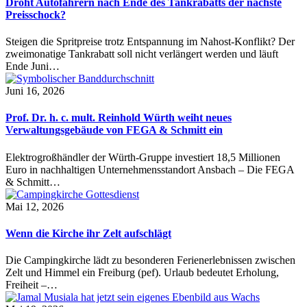
Droht Autofahrern nach Ende des Tankrabatts der nächste
Preisschock?
Steigen die Spritpreise trotz Entspannung im Nahost-Konflikt? Der
zweimonatige Tankrabatt soll nicht verlängert werden und läuft
Ende Juni…
Juni 16, 2026
Prof. Dr. h. c. mult. Reinhold Würth weiht neues
Verwaltungsgebäude von FEGA & Schmitt ein
Elektrogroßhändler der Würth-Gruppe investiert 18,5 Millionen
Euro in nachhaltigen Unternehmensstandort Ansbach – Die FEGA
& Schmitt…
Mai 12, 2026
Wenn die Kirche ihr Zelt aufschlägt
Die Campingkirche lädt zu besonderen Ferienerlebnissen zwischen
Zelt und Himmel ein Freiburg (pef). Urlaub bedeutet Erholung,
Freiheit –…