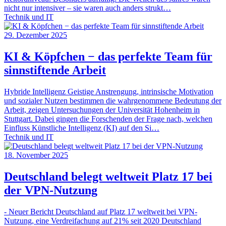
nicht nur intensiver – sie waren auch anders strukt…
Technik und IT
29. Dezember 2025
KI & Köpfchen − das perfekte Team für
sinnstiftende Arbeit
Hybride Intelligenz Geistige Anstrengung, intrinsische Motivation
und sozialer Nutzen bestimmen die wahrgenommene Bedeutung der
Arbeit, zeigen Untersuchungen der Universität Hohenheim in
Stuttgart. Dabei gingen die Forschenden der Frage nach, welchen
Einfluss Künstliche Intelligenz (KI) auf den Si…
Technik und IT
18. November 2025
Deutschland belegt weltweit Platz 17 bei
der VPN-Nutzung
- Neuer Bericht Deutschland auf Platz 17 weltweit bei VPN-
Nutzung, eine Verdreifachung auf 21% seit 2020 Deutschland