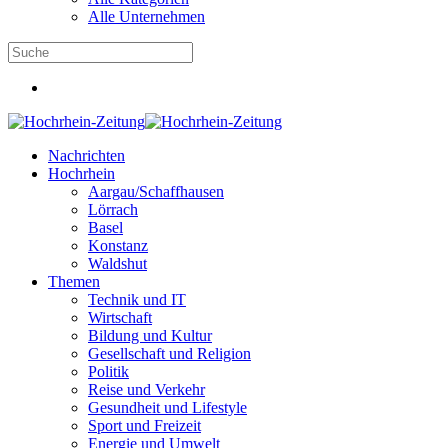
Alle Unternehmen
Nachrichten
Hochrhein
Aargau/Schaffhausen
Lörrach
Basel
Konstanz
Waldshut
Themen
Technik und IT
Wirtschaft
Bildung und Kultur
Gesellschaft und Religion
Politik
Reise und Verkehr
Gesundheit und Lifestyle
Sport und Freizeit
Energie und Umwelt