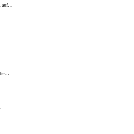
ch auf…
 die…
…