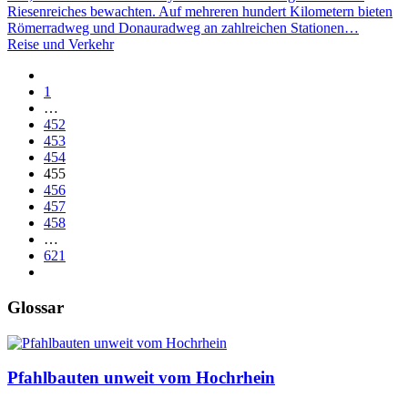
Riesenreiches bewachten. Auf mehreren hundert Kilometern bieten
Römerradweg und Donauradweg an zahlreichen Stationen…
Reise und Verkehr
1
…
452
453
454
455
456
457
458
…
621
Glossar
Pfahlbauten unweit vom Hochrhein