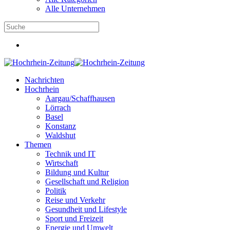
Alle Unternehmen
Nachrichten
Hochrhein
Aargau/Schaffhausen
Lörrach
Basel
Konstanz
Waldshut
Themen
Technik und IT
Wirtschaft
Bildung und Kultur
Gesellschaft und Religion
Politik
Reise und Verkehr
Gesundheit und Lifestyle
Sport und Freizeit
Energie und Umwelt