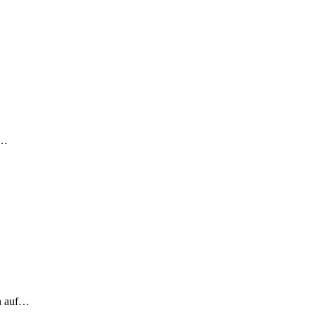
!…
ch auf…