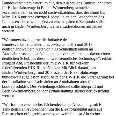
Bundesverkehrsministerium auf, den Ausbau des Tankstellennetzes
für Elektrofahrzeuge in Baden-Württemberg schneller
voranzutreiben. Es sei nicht nachvollziehbar, dass der Bund bis
Mitte 2016 nur eine einzige Ladesäule an den Autobahnen des
Landes errichten wolle. Erst zu einem späteren Zeitpunkt sollen
auch in Baden-Württemberg weitere Ladestationen aufgebaut
werden.
"Wir unterstützen gerne die Initiative des
Bundesverkehrsministeriums, zwischen 2015 und 2017
deutschlandweit ein Netz von 400 Schnellladesäulen an
Autobahnraststätten aufzubauen und versprechen uns davon einen
deutlichen Schub für diese umweltfreundliche Technologie", erklärt
Irmgard Abt, Präsidentin der im BWIHK für Verkehr
federführenden IHK Rhein-Neckar. Mit Blick darauf, dass in
Baden-Württemberg rund 20 Prozent der Elektrofahrzeuge
bundesweit zugelassen seien, halte der BWIHK die Verzögerung bei
der Installation von Ladesäulen an Autobahnen aber für
kontraproduktiv. Der Verteilungsschlüssel sollte überprüft und
Baden-Württemberg bei der Erstausstattung stärker berücksichtigt
werden.
"Wir fordern eine rasche, flächendeckende Ausstattung mit E-
Tankstellen an Autobahnen, um die Elektromobilität auch auf
Fernstrecken erfolgreich weiterzuentwickeln", so Abt weiter.