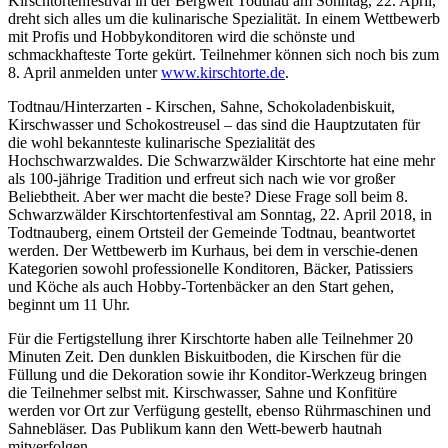
Kirschtortenfestival in der Bergwelt Todtnau am Sonntag, 22. April,
dreht sich alles um die kulinarische Spezialität. In einem Wettbewerb
mit Profis und Hobbykonditoren wird die schönste und
schmackhafteste Torte gekürt. Teilnehmer können sich noch bis zum
8. April anmelden unter
www.kirschtorte.de
.
Todtnau/Hinterzarten - Kirschen, Sahne, Schokoladenbiskuit,
Kirschwasser und Schokostreusel – das sind die Hauptzutaten für
die wohl bekannteste kulinarische Spezialität des
Hochschwarzwaldes. Die Schwarzwälder Kirschtorte hat eine mehr
als 100-jährige Tradition und erfreut sich nach wie vor großer
Beliebtheit. Aber wer macht die beste? Diese Frage soll beim 8.
Schwarzwälder Kirschtortenfestival am Sonntag, 22. April 2018, in
Todtnauberg, einem Ortsteil der Gemeinde Todtnau, beantwortet
werden. Der Wettbewerb im Kurhaus, bei dem in verschie-denen
Kategorien sowohl professionelle Konditoren, Bäcker, Patissiers
und Köche als auch Hobby-Tortenbäcker an den Start gehen,
beginnt um 11 Uhr.
Für die Fertigstellung ihrer Kirschtorte haben alle Teilnehmer 20
Minuten Zeit. Den dunklen Biskuitboden, die Kirschen für die
Füllung und die Dekoration sowie ihr Konditor-Werkzeug bringen
die Teilnehmer selbst mit. Kirschwasser, Sahne und Konfitüre
werden vor Ort zur Verfügung gestellt, ebenso Rührmaschinen und
Sahnebläser. Das Publikum kann den Wett-bewerb hautnah
mitverfolgen.