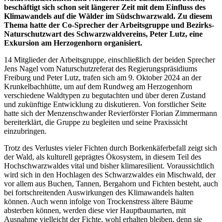
beschäftigt sich schon seit längerer Zeit mit dem Einfluss des
Klimawandels auf die Wälder im Südschwarzwald. Zu diesem
Thema hatte der Co-Sprecher der Arbeitsgruppe und Bezirks-
Naturschutzwart des Schwarzwaldvereins, Peter Lutz, eine
Exkursion am Herzogenhorn organisiert.
14 Mitglieder der Arbeitsgruppe, einschließlich der beiden Sprecher
Jens Nagel vom Naturschutzreferat des Regierungspräsidiums
Freiburg und Peter Lutz, trafen sich am 9. Oktober 2024 an der
Krunkelbachhütte, um auf dem Rundweg am Herzogenhorn
verschiedene Waldtypen zu begutachten und über deren Zustand
und zukünftige Entwicklung zu diskutieren. Von forstlicher Seite
hatte sich der Menzenschwander Revierförster Florian Zimmermann
bereiterklärt, die Gruppe zu begleiten und seine Praxissicht
einzubringen.
Trotz des Verlustes vieler Fichten durch Borkenkäferbefall zeigt sich
der Wald, als kulturell geprägtes Ökosystem, in diesem Teil des
Hochschwarzwaldes vital und bisher klimaresilient. Voraussichtlich
wird sich in den Hochlagen des Schwarzwaldes ein Mischwald, der
vor allem aus Buchen, Tannen, Bergahorn und Fichten besteht, auch
bei fortschreitenden Auswirkungen des Klimawandels halten
können. Auch wenn infolge von Trockenstress ältere Bäume
absterben können, werden diese vier Hauptbaumarten, mit
Ausnahme vielleicht der Fichte, wohl erhalten bleiben, denn sie