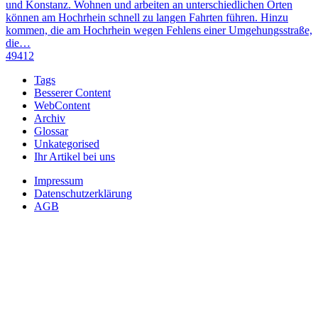
und Konstanz. Wohnen und arbeiten an unterschiedlichen Orten
können am Hochrhein schnell zu langen Fahrten führen. Hinzu
kommen, die am Hochrhein wegen Fehlens einer Umgehungsstraße,
die…
49412
Tags
Besserer Content
WebContent
Archiv
Glossar
Unkategorised
Ihr Artikel bei uns
Impressum
Datenschutzerklärung
AGB