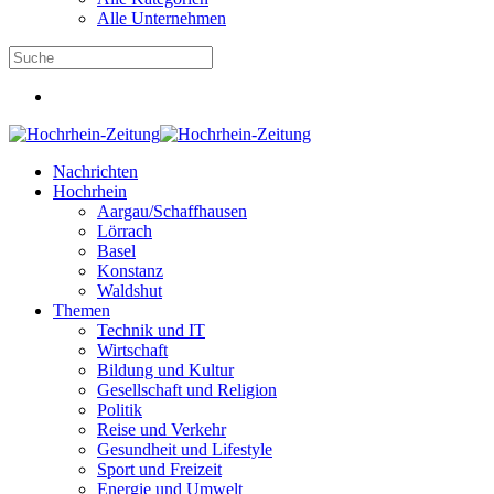
Alle Unternehmen
Nachrichten
Hochrhein
Aargau/Schaffhausen
Lörrach
Basel
Konstanz
Waldshut
Themen
Technik und IT
Wirtschaft
Bildung und Kultur
Gesellschaft und Religion
Politik
Reise und Verkehr
Gesundheit und Lifestyle
Sport und Freizeit
Energie und Umwelt