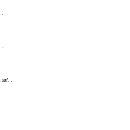
!…
em…
ch auf…