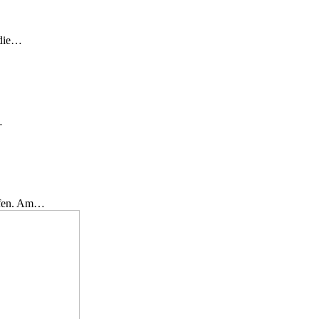
 die…
…
effen. Am…