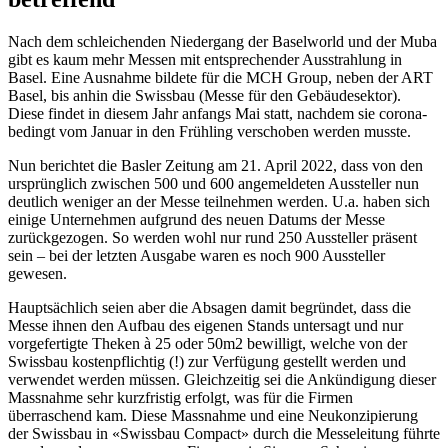
Nach dem schleichenden Niedergang der Baselworld und der Muba
gibt es kaum mehr Messen mit entsprechender Ausstrahlung in
Basel. Eine Ausnahme bildete für die MCH Group, neben der ART
Basel, bis anhin die Swissbau (Messe für den Gebäudesektor).
Diese findet in diesem Jahr anfangs Mai statt, nachdem sie corona-
bedingt vom Januar in den Frühling verschoben werden musste.
Nun berichtet die Basler Zeitung am 21. April 2022, dass von den
ursprünglich zwischen 500 und 600 angemeldeten Aussteller nun
deutlich weniger an der Messe teilnehmen werden. U.a. haben sich
einige Unternehmen aufgrund des neuen Datums der Messe
zurückgezogen. So werden wohl nur rund 250 Aussteller präsent
sein – bei der letzten Ausgabe waren es noch 900 Aussteller
gewesen.
Hauptsächlich seien aber die Absagen damit begründet, dass die
Messe ihnen den Aufbau des eigenen Stands untersagt und nur
vorgefertigte Theken à 25 oder 50m2 bewilligt, welche von der
Swissbau kostenpflichtig (!) zur Verfügung gestellt werden und
verwendet werden müssen. Gleichzeitig sei die Ankündigung dieser
Massnahme sehr kurzfristig erfolgt, was für die Firmen
überraschend kam. Diese Massnahme und eine Neukonzipierung
der Swissbau in «Swissbau Compact» durch die Messeleitung führte