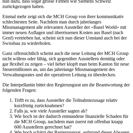
nun dazu, dass sogar grosse Firmen wie Siemens Schweiz
zurückgezogen haben.
Einmal mehr zeigt sich die MCH Group von ihrer kommunikativ
schlechtesten Seite. Nachdem man durch jahrelanges
Missmanagement alle relevanten Aussteller der «Basel World» mit
immer neuen Auflagen und überrissenen Kosten aus Basel (nach
Genf) vertrieben hat, scheint sich nun dieser Umstand auch bei der
Swissbau zu wiederholen.
Ganz offensichtlich scheint auch die neue Leitung der MCH Group
nicht willens oder fähig, sich gegenüber Ausstellern demütig oder
gar flexibel zu zeigen – viel lieber klopft man beim Kanton für neue
Steuermillionen an, um das jahrelange Missmanagement des
Verwaltungsrates und der operativen Leitung zu überdecken.
Die Interpellantin bittet den Regierungsrat um die Beantwortung der
folgenden Fragen:
Trifft es zu, dass Aussteller die Teilnahmezusage relativ
kurzfristig zurücknahmen?
Falls ja, wie viele Aussteller sagten ab?
Wie hoch ist der dadurch entstandene finanzielle Schaden für
die MCH Group, nachdem man zuerst mit offenbar knapp
600 Ausstellern gerechnet hat?
Wie hoch schätzt der Regierungsrat, aufgrund dieser Absagen,