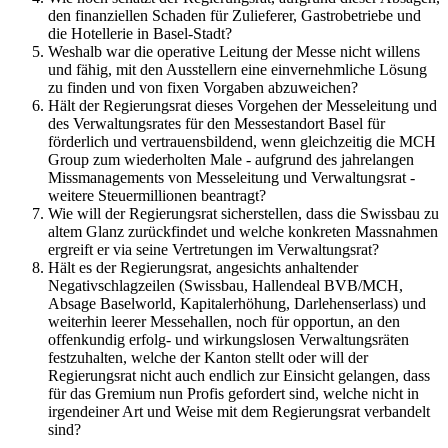
den finanziellen Schaden für Zulieferer, Gastrobetriebe und
die Hotellerie in Basel-Stadt?
Weshalb war die operative Leitung der Messe nicht willens
und fähig, mit den Ausstellern eine einvernehmliche Lösung
zu finden und von fixen Vorgaben abzuweichen?
Hält der Regierungsrat dieses Vorgehen der Messeleitung und
des Verwaltungsrates für den Messestandort Basel für
förderlich und vertrauensbildend, wenn gleichzeitig die MCH
Group zum wiederholten Male - aufgrund des jahrelangen
Missmanagements von Messeleitung und Verwaltungsrat -
weitere Steuermillionen beantragt?
Wie will der Regierungsrat sicherstellen, dass die Swissbau zu
altem Glanz zurückfindet und welche konkreten Massnahmen
ergreift er via seine Vertretungen im Verwaltungsrat?
Hält es der Regierungsrat, angesichts anhaltender
Negativschlagzeilen (Swissbau, Hallendeal BVB/MCH,
Absage Baselworld, Kapitalerhöhung, Darlehenserlass) und
weiterhin leerer Messehallen, noch für opportun, an den
offenkundig erfolg- und wirkungslosen Verwaltungsräten
festzuhalten, welche der Kanton stellt oder will der
Regierungsrat nicht auch endlich zur Einsicht gelangen, dass
für das Gremium nun Profis gefordert sind, welche nicht in
irgendeiner Art und Weise mit dem Regierungsrat verbandelt
sind?