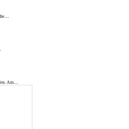
 die…
…
effen. Am…