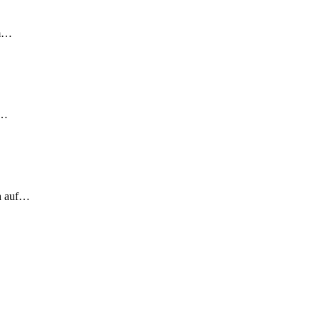
em…
!…
ch auf…