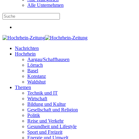
Alle Unternehmen
Nachrichten
Hochrhein
Aargau/Schaffhausen
Lörrach
Basel
Konstanz
Waldshut
Themen
Technik und IT
Wirtschaft
Bildung und Kultur
Gesellschaft und Religion
Politik
Reise und Verkehr
Gesundheit und Lifestyle
Sport und Freizeit
Energie und Umwelt