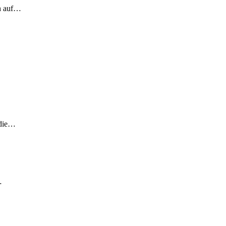
ch auf…
 die…
…