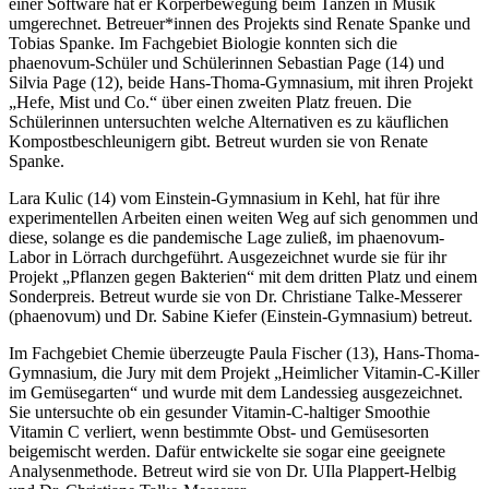
einer Software hat er Körperbewegung beim Tanzen in Musik
umgerechnet. Betreuer*innen des Projekts sind Renate Spanke und
Tobias Spanke. Im Fachgebiet Biologie konnten sich die
phaenovum-Schüler und Schülerinnen Sebastian Page (14) und
Silvia Page (12), beide Hans-Thoma-Gymnasium, mit ihren Projekt
„Hefe, Mist und Co.“ über einen zweiten Platz freuen. Die
Schülerinnen untersuchten welche Alternativen es zu käuflichen
Kompostbeschleunigern gibt. Betreut wurden sie von Renate
Spanke.
Lara Kulic (14) vom Einstein-Gymnasium in Kehl, hat für ihre
experimentellen Arbeiten einen weiten Weg auf sich genommen und
diese, solange es die pandemische Lage zuließ, im phaenovum-
Labor in Lörrach durchgeführt. Ausgezeichnet wurde sie für ihr
Projekt „Pflanzen gegen Bakterien“ mit dem dritten Platz und einem
Sonderpreis. Betreut wurde sie von Dr. Christiane Talke-Messerer
(phaenovum) und Dr. Sabine Kiefer (Einstein-Gymnasium) betreut.
Im Fachgebiet Chemie überzeugte Paula Fischer (13), Hans-Thoma-
Gymnasium, die Jury mit dem Projekt „Heimlicher Vitamin-C-Killer
im Gemüsegarten“ und wurde mit dem Landessieg ausgezeichnet.
Sie untersuchte ob ein gesunder Vitamin-C-haltiger Smoothie
Vitamin C verliert, wenn bestimmte Obst- und Gemüsesorten
beigemischt werden. Dafür entwickelte sie sogar eine geeignete
Analysenmethode. Betreut wird sie von Dr. UIla Plappert-Helbig