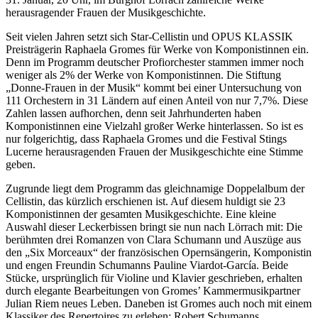
herausragender Frauen der Musikgeschichte.
Seit vielen Jahren setzt sich Star-Cellistin und OPUS KLASSIK
Preisträgerin Raphaela Gromes für Werke von Komponistinnen ein.
Denn im Programm deutscher Profiorchester stammen immer noch
weniger als 2% der Werke von Komponistinnen. Die Stiftung
„Donne-Frauen in der Musik“ kommt bei einer Untersuchung von
111 Orchestern in 31 Ländern auf einen Anteil von nur 7,7%. Diese
Zahlen lassen aufhorchen, denn seit Jahrhunderten haben
Komponistinnen eine Vielzahl großer Werke hinterlassen. So ist es
nur folgerichtig, dass Raphaela Gromes und die Festival Stings
Lucerne herausragenden Frauen der Musikgeschichte eine Stimme
geben.
Zugrunde liegt dem Programm das gleichnamige Doppelalbum der
Cellistin, das kürzlich erschienen ist. Auf diesem huldigt sie 23
Komponistinnen der gesamten Musikgeschichte. Eine kleine
Auswahl dieser Leckerbissen bringt sie nun nach Lörrach mit: Die
berühmten drei Romanzen von Clara Schumann und Auszüge aus
den „Six Morceaux“ der französischen Opernsängerin, Komponistin
und engen Freundin Schumanns Pauline Viardot-García. Beide
Stücke, ursprünglich für Violine und Klavier geschrieben, erhalten
durch elegante Bearbeitungen von Gromes’ Kammermusikpartner
Julian Riem neues Leben. Daneben ist Gromes auch noch mit einem
Klassiker des Repertoires zu erleben: Robert Schumanns