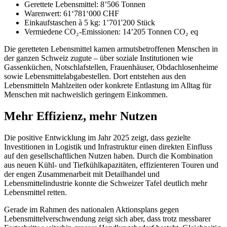
Gerettete Lebensmittel: 8’506 Tonnen
Warenwert: 61‘781‘000 CHF
Einkaufstaschen à 5 kg: 1’701'200 Stück
Vermiedene CO₂-Emissionen: 14’205 Tonnen CO₂ eq
Die geretteten Lebensmittel kamen armutsbetroffenen Menschen in
der ganzen Schweiz zugute – über soziale Institutionen wie
Gassenküchen, Notschlafstellen, Frauenhäuser, Obdachlosenheime
sowie Lebensmittelabgabestellen. Dort entstehen aus den
Lebensmitteln Mahlzeiten oder konkrete Entlastung im Alltag für
Menschen mit nachweislich geringem Einkommen.
Mehr Effizienz, mehr Nutzen
Die positive Entwicklung im Jahr 2025 zeigt, dass gezielte
Investitionen in Logistik und Infrastruktur einen direkten Einfluss
auf den gesellschaftlichen Nutzen haben. Durch die Kombination
aus neuen Kühl- und Tiefkühlkapazitäten, effizienteren Touren und
der engen Zusammenarbeit mit Detailhandel und
Lebensmittelindustrie konnte die Schweizer Tafel deutlich mehr
Lebensmittel retten.
Gerade im Rahmen des nationalen Aktionsplans gegen
Lebensmittelverschwendung zeigt sich aber, dass trotz messbarer