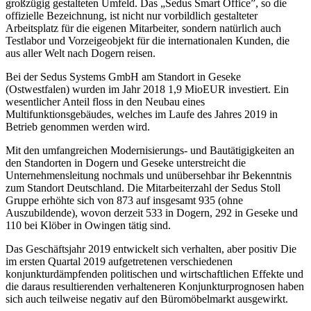
großzügig gestalteten Umfeld. Das „Sedus Smart Office”, so die
offizielle Bezeichnung, ist nicht nur vorbildlich gestalteter
Arbeitsplatz für die eigenen Mitarbeiter, sondern natürlich auch
Testlabor und Vorzeigeobjekt für die internationalen Kunden, die
aus aller Welt nach Dogern reisen.
Bei der Sedus Systems GmbH am Standort in Geseke
(Ostwestfalen) wurden im Jahr 2018 1,9 MioEUR investiert. Ein
wesentlicher Anteil floss in den Neubau eines
Multifunktionsgebäudes, welches im Laufe des Jahres 2019 in
Betrieb genommen werden wird.
Mit den umfangreichen Modernisierungs- und Bautätigigkeiten an
den Standorten in Dogern und Geseke unterstreicht die
Unternehmensleitung nochmals und unübersehbar ihr Bekenntnis
zum Standort Deutschland. Die Mitarbeiterzahl der Sedus Stoll
Gruppe erhöhte sich von 873 auf insgesamt 935 (ohne
Auszubildende), wovon derzeit 533 in Dogern, 292 in Geseke und
110 bei Klöber in Owingen tätig sind.
Das Geschäftsjahr 2019 entwickelt sich verhalten, aber positiv Die
im ersten Quartal 2019 aufgetretenen verschiedenen
konjunkturdämpfenden politischen und wirtschaftlichen Effekte und
die daraus resultierenden verhalteneren Konjunkturprognosen haben
sich auch teilweise negativ auf den Büromöbelmarkt ausgewirkt.