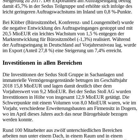
Steigerung zu 2017. Der Exportanteil am Auftragseingang betrug
damit 45,7% in der Sedus Teilgruppe und erhöhte sich infolge des
leicht geringeren Auftragswachstums im Inland um 0,8 %-Punkte.
Bei Klöber (Bürositzmöbel, Konferenz- und Loungemöbel) wurde
die negative Entwicklung des Auftragseinganges gestoppt und mit
20,5 MioEUR ein leichtes Wachstum von 1,5 % entgegen der
Marktentwicklung für Bürositzmöbel (-1,3%) realisiert. Während
der Auftragseingang in Deutschland auf Vorjahresniveau lag, wurde
im Export (Anteil 27,8 %) eine Steigerung um 7,4% erreicht.
Investitionen in allen Bereichen
Die Investitionen der Sedus Stoll Gruppe in Sachanlagen und
immaterielle Vermögensgegenstände betrugen im Geschäftsjahr
2018 15,8 MioEUR und lagen damit deutlich über dem
Vorjahreswert von 9,2 MioEUR. Bei der Sedus Stoll AG wurden
Investitionen in Höhe von insgesamt 12,9 MioEUR getätigt. Die
Schwerpunkte mit einem Volumen von 8,0 MioEUR waren, wie im
Vorjahr, verschiedene Erweiterungsbauten am Firmensitz in Dogern,
wo im April dieses Jahres auch das neue Bürogebäude bezogen
werden konnte.
Rund 100 Mitarbeiter aus zwölf unterschiedlichen Bereichen
arbeiten nun unter einem Dach, in einem Raum und in einem