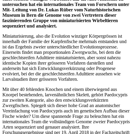
untersuchen hat ein internationales Team von Forschern unter
Mit- Leitung von Dr. Lukas Rüber vom Naturhistorischen
Museum in Bern die Genome von zwei Vertretern dieser
faszinierenden Gruppe von miniaturisierten Wirbeltieren
sequenziert und analysiert.
Miniaturisierung, also die Evolution winziger Körpergrössen ist
innerhalb der Familie der Karpfenfische mehrmals entstanden und
ist das Ergebnis zweier unterschiedlicher Evolutionsprozesse.
Einerseits findet man proportionalen Zwergwuchs, bei dem die
geschlechtsreifen Adulttiere miniaturisierten, aber sonst nahezu
identische Kopien ihrer grösseren Vorfahren darstellen und
anderseits hat sich Entwicklungsverkürzung oder Progenese
evolviert, bei der die geschlechtsreifen Adulttiere aussehen wie
Larvalstadien ihrer grösseren Vorfahren.
Mit über 40 fehlenden Knochen und einem überwiegend aus
Knorpel bestehenden, larvenähnlichen Skelett, gehört Paedocypris
zur zweiten Kategorie, also den entwicklungsverkürzten
Zwergfischen. Spiegelt sich dieser hohe Grad an anatomischer
Vereinfachung von Paedocypris auch im genetischen Aufbau dieser
Fische wieder? Um diese spannende Frage zu beleuchten hat ein
internationales Team die vollständigen Genome zweier Paedocypris
Arten sequenziert und genauer analysiert. Ihre
Forschungsergebnisse sind per 19. April 2018 in der Fachzeitschrift