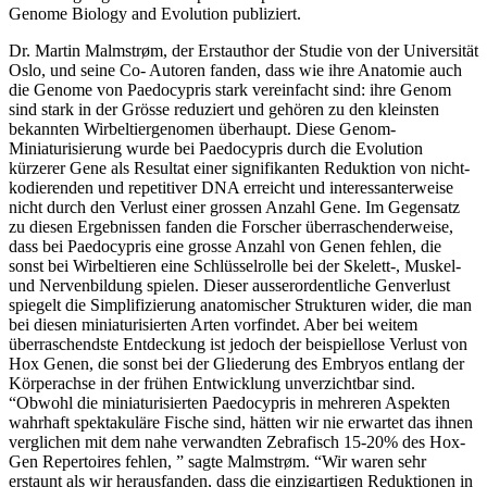
Genome Biology and Evolution publiziert.
Dr. Martin Malmstrøm, der Erstauthor der Studie von der Universität
Oslo, und seine Co- Autoren fanden, dass wie ihre Anatomie auch
die Genome von Paedocypris stark vereinfacht sind: ihre Genom
sind stark in der Grösse reduziert und gehören zu den kleinsten
bekannten Wirbeltiergenomen überhaupt. Diese Genom-
Miniaturisierung wurde bei Paedocypris durch die Evolution
kürzerer Gene als Resultat einer signifikanten Reduktion von nicht-
kodierenden und repetitiver DNA erreicht und interessanterweise
nicht durch den Verlust einer grossen Anzahl Gene. Im Gegensatz
zu diesen Ergebnissen fanden die Forscher überraschenderweise,
dass bei Paedocypris eine grosse Anzahl von Genen fehlen, die
sonst bei Wirbeltieren eine Schlüsselrolle bei der Skelett-, Muskel-
und Nervenbildung spielen. Dieser ausserordentliche Genverlust
spiegelt die Simplifizierung anatomischer Strukturen wider, die man
bei diesen miniaturisierten Arten vorfindet. Aber bei weitem
überraschendste Entdeckung ist jedoch der beispiellose Verlust von
Hox Genen, die sonst bei der Gliederung des Embryos entlang der
Körperachse in der frühen Entwicklung unverzichtbar sind.
“Obwohl die miniaturisierten Paedocypris in mehreren Aspekten
wahrhaft spektakuläre Fische sind, hätten wir nie erwartet das ihnen
verglichen mit dem nahe verwandten Zebrafisch 15-20% des Hox-
Gen Repertoires fehlen, ” sagte Malmstrøm. “Wir waren sehr
erstaunt als wir herausfanden, dass die einzigartigen Reduktionen in