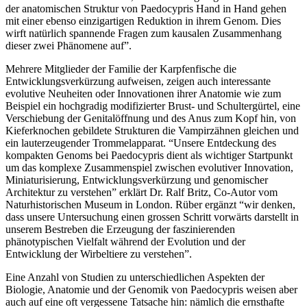
der anatomischen Struktur von Paedocypris Hand in Hand gehen
mit einer ebenso einzigartigen Reduktion in ihrem Genom. Dies
wirft natürlich spannende Fragen zum kausalen Zusammenhang
dieser zwei Phänomene auf”.
Mehrere Mitglieder der Familie der Karpfenfische die
Entwicklungsverkürzung aufweisen, zeigen auch interessante
evolutive Neuheiten oder Innovationen ihrer Anatomie wie zum
Beispiel ein hochgradig modifizierter Brust- und Schultergürtel, eine
Verschiebung der Genitalöffnung und des Anus zum Kopf hin, von
Kieferknochen gebildete Strukturen die Vampirzähnen gleichen und
ein lauterzeugender Trommelapparat. “Unsere Entdeckung des
kompakten Genoms bei Paedocypris dient als wichtiger Startpunkt
um das komplexe Zusammenspiel zwischen evolutiver Innovation,
Miniaturisierung, Entwicklungsverkürzung und genomischer
Architektur zu verstehen” erklärt Dr. Ralf Britz, Co-Autor vom
Naturhistorischen Museum in London. Rüber ergänzt “wir denken,
dass unsere Untersuchung einen grossen Schritt vorwärts darstellt in
unserem Bestreben die Erzeugung der faszinierenden
phänotypischen Vielfalt während der Evolution und der
Entwicklung der Wirbeltiere zu verstehen”.
Eine Anzahl von Studien zu unterschiedlichen Aspekten der
Biologie, Anatomie und der Genomik von Paedocypris weisen aber
auch auf eine oft vergessene Tatsache hin: nämlich die ernsthafte