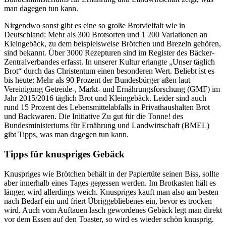
man dagegen tun kann.
Nirgendwo sonst gibt es eine so große Brotvielfalt wie in
Deutschland: Mehr als 300 Brotsorten und 1 200 Variationen an
Kleingebäck, zu dem beispielsweise Brötchen und Brezeln gehören,
sind bekannt. Über 3000 Rezepturen sind im Register des Bäcker-
Zentralverbandes erfasst. In unserer Kultur erlangte „Unser täglich
Brot“ durch das Christentum einen besonderen Wert. Beliebt ist es
bis heute: Mehr als 90 Prozent der Bundesbürger aßen laut
Vereinigung Getreide-, Markt- und Ernährungsforschung (GMF) im
Jahr 2015/2016 täglich Brot und Kleingebäck. Leider sind auch
rund 15 Prozent des Lebensmittelabfalls in Privathaushalten Brot
und Backwaren. Die Initiative Zu gut für die Tonne! des
Bundesministeriums für Ernährung und Landwirtschaft (BMEL)
gibt Tipps, was man dagegen tun kann.
Tipps für knuspriges Gebäck
Knuspriges wie Brötchen behält in der Papiertüte seinen Biss, sollte
aber innerhalb eines Tages gegessen werden. Im Brotkasten hält es
länger, wird allerdings weich. Knuspriges kauft man also am besten
nach Bedarf ein und friert Übriggebliebenes ein, bevor es trocken
wird. Auch vom Auftauen lasch gewordenes Gebäck legt man direkt
vor dem Essen auf den Toaster, so wird es wieder schön knusprig.