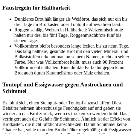
Faustregeln für Haltbarkeit
Dunkleres Brot hält länger als Weißbrot, das sich nur ein bis
drei Tage im Brotkasten oder Tontopf aufbewahren lässt.
Roggen schlägt Weizen in Haltbarkeit: Weizenmischbrote
halten nur drei bis fünf Tage, Roggenmischbrote fünf bis
sieben Tage.
Vollkornbrot bleibt besonders lange lecker, bis zu neun Tage.
Das lang haltbare, gesunde Brot mit den vielen Mineral- und
Ballaststoffen erkennt man an seinem Namen, nicht an seiner
Farbe. Nur was Vollkornbrot heißt, muss auch 90 Prozent
Vollkornmehl enthalten. Eine dunkle Farbe hingegen kann
Brot auch durch Karamellsirup oder Malz erhalten.
Tontopf und Essigwasser gegen Austrocknen und
Schimmel
Es lohnt sich, einen Steingut- oder Tontopf anzuschaffen: Diese
Behälter nehmen überschüssige Feuchtigkeit auf und geben sie
wieder an das Brot zurück, wenn es trocken zu werden droht. Das
verringert auch die Gefahr für Schimmel. Ähnlich ist der Effekt von
Brotkästen, die nicht luftdicht abschließen. Damit Schimmel keine
Chance hat, sollte man den Brotbehälter regelmäßig mit Essigwasser