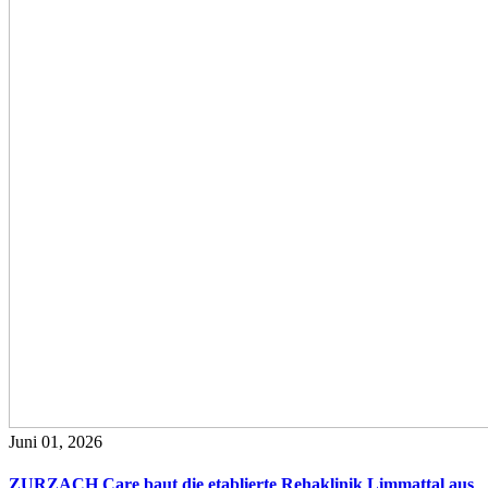
Juni 01, 2026
ZURZACH Care baut die etablierte Rehaklinik Limmattal aus