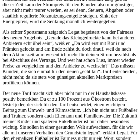
dieser Zeit kann der Strompreis für den Kunden also nur günstiger,
aber nicht mehr teurer werden, es sei denn, Steuern, Abgaben oder
staatlich regulierte Netznutzungsentgelte steigen. Sinkt der
Energiepreis, wird die Senkung monatlich weitergegeben.
Als echter Sportsmann zeigt sich Legat begeistert von der Fairness
des neuen Angebots. „Gerade das Kleingedruckte kann bei anderen
Anbietern echt übel sein“, weiß er. „Da wird erst mit Boni und
Prämien gelockt und am Ende zahlst du doch drauf, weil du nach
dem Aktionszeitraum wesentlich mehr für deinen Strom bezahlst als
bei Abschluss des Vertrags. Und wer hat schon Lust, immer wieder
Preise zu vergleichen und den Anbieter zu wechseln?“ Das müssen
Kunden, die sich einmal für den neuen „echt fair“-Tarif entscheiden,
nicht mehr, da sie stets von günstigen aktuellen Marktpreisen
profitieren können.
Der neue Tarif macht sich aber nicht nur in der Haushaltskasse
positiv bemerkbar. Da er zu 100 Prozent aus Ökostrom besteht,
leistet jeder, der sich für den Tarif entscheidet, einen wichtigen
Beitrag zum Umwelt- und Klimaschutz. „Ich bin nicht nur Fußballer
und Trainer, sondern auch Ehemann und Familienvater. Die Zukunft
meiner Kinder und späteren Enkelkinder ist mir daher besonders
wichtig. Sie sollen in einer gesunden Welt aufwachsen, für die wir
alle mit unserem Verhalten den Grundstein legen“, erklärt Legat. Für
den ehemaligen Fußballer ist Fairness nicht nur ein Wort, sondern