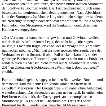
Gewordene jetzt für „echt fair“, den neuen bundesweiten Stromtarif
der Stadtwerke Bochum wirbt. Der Tarif zeichnet sich durch seine
besonders kundenfreundlichen Bedingungen aus. Nach Abschluss
kann der Strompreis 24 Monate lang nicht mehr steigen, es sei denn,
die Netzentgelte steigen oder der Staat erhöht Steuern und Abgaben.
Fällt jedoch der Strompreis, wird die Senkung monatlich an den
Kunden weitergegeben.
„Der Verbraucher kann also nur gewinnen und Gewinner wollen
wir doch alle sein“, erläutert Legat, der nicht lange überlegen
musste, als man ihn fragte, ob er bei der Kampagne für „echt fair“
mitmachen möchte. „Mich hat die Idee spontan überzeugt, dass der
Verbraucher einen Stromtarif ohne Fallstricke bekommt“, so der
gebürtige Bochumer. Thorsten Legat hatte es nicht nur als Fußballer,
sondern auch als Mensch nicht immer leicht, worüber er in seiner
2014 erschienenen Autobiographie „Wenn das Leben foul spielt“
erzählt.
Fair und einfach geht es dagegen bei den Stadtwerken Bochum und
dem neuen Tarif zu, denn: Der Kunde zahlt den Strom nach
aktuellem Marktpreis. Der Energiepreis wird dabei ohne Aufschlag
weiterberechnet. Das Besondere an dem neuen Tarif: Er enthält eine
Preisbremse, das heißt, der Energiepreis an der europäischen
Strombörse (EEX) bildet bei Abschluss des Tarifs das obere
Preislimit für den Kunden, das zunächst 24 Monate lang gilt. In