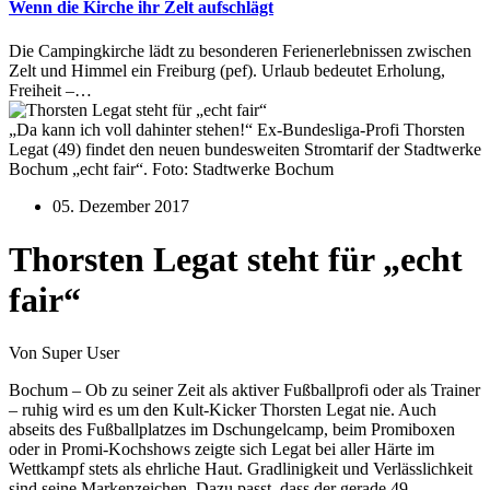
Wenn die Kirche ihr Zelt aufschlägt
Die Campingkirche lädt zu besonderen Ferienerlebnissen zwischen
Zelt und Himmel ein Freiburg (pef). Urlaub bedeutet Erholung,
Freiheit –…
„Da kann ich voll dahinter stehen!“ Ex-Bundesliga-Profi Thorsten
Legat (49) findet den neuen bundesweiten Stromtarif der Stadtwerke
Bochum „echt fair“. Foto: Stadtwerke Bochum
05. Dezember 2017
Thorsten Legat steht für „echt
fair“
Von Super User
Bochum – Ob zu seiner Zeit als aktiver Fußballprofi oder als Trainer
– ruhig wird es um den Kult-Kicker Thorsten Legat nie. Auch
abseits des Fußballplatzes im Dschungelcamp, beim Promiboxen
oder in Promi-Kochshows zeigte sich Legat bei aller Härte im
Wettkampf stets als ehrliche Haut. Gradlinigkeit und Verlässlichkeit
sind seine Markenzeichen. Dazu passt, dass der gerade 49