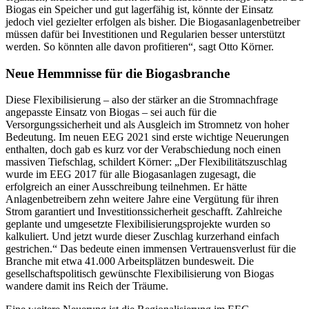
Biogas ein Speicher und gut lagerfähig ist, könnte der Einsatz
jedoch viel gezielter erfolgen als bisher. Die Biogasanlagenbetreiber
müssen dafür bei Investitionen und Regularien besser unterstützt
werden. So könnten alle davon profitieren“, sagt Otto Körner.
Neue Hemmnisse für die Biogasbranche
Diese Flexibilisierung – also der stärker an die Stromnachfrage
angepasste Einsatz von Biogas – sei auch für die
Versorgungssicherheit und als Ausgleich im Stromnetz von hoher
Bedeutung. Im neuen EEG 2021 sind erste wichtige Neuerungen
enthalten, doch gab es kurz vor der Verabschiedung noch einen
massiven Tiefschlag, schildert Körner: „Der Flexibilitätszuschlag
wurde im EEG 2017 für alle Biogasanlagen zugesagt, die
erfolgreich an einer Ausschreibung teilnehmen. Er hätte
Anlagenbetreibern zehn weitere Jahre eine Vergütung für ihren
Strom garantiert und Investitionssicherheit geschafft. Zahlreiche
geplante und umgesetzte Flexibilisierungsprojekte wurden so
kalkuliert. Und jetzt wurde dieser Zuschlag kurzerhand einfach
gestrichen.“ Das bedeute einen immensen Vertrauensverlust für die
Branche mit etwa 41.000 Arbeitsplätzen bundesweit. Die
gesellschaftspolitisch gewünschte Flexibilisierung von Biogas
wandere damit ins Reich der Träume.