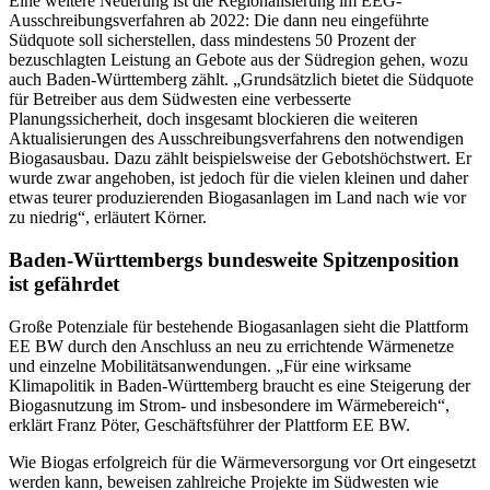
Eine weitere Neuerung ist die Regionalisierung im EEG-
Ausschreibungsverfahren ab 2022: Die dann neu eingeführte
Südquote soll sicherstellen, dass mindestens 50 Prozent der
bezuschlagten Leistung an Gebote aus der Südregion gehen, wozu
auch Baden-Württemberg zählt. „Grundsätzlich bietet die Südquote
für Betreiber aus dem Südwesten eine verbesserte
Planungssicherheit, doch insgesamt blockieren die weiteren
Aktualisierungen des Ausschreibungsverfahrens den notwendigen
Biogasausbau. Dazu zählt beispielsweise der Gebotshöchstwert. Er
wurde zwar angehoben, ist jedoch für die vielen kleinen und daher
etwas teurer produzierenden Biogasanlagen im Land nach wie vor
zu niedrig“, erläutert Körner.
Baden-Württembergs bundesweite Spitzenposition
ist gefährdet
Große Potenziale für bestehende Biogasanlagen sieht die Plattform
EE BW durch den Anschluss an neu zu errichtende Wärmenetze
und einzelne Mobilitätsanwendungen. „Für eine wirksame
Klimapolitik in Baden-Württemberg braucht es eine Steigerung der
Biogasnutzung im Strom- und insbesondere im Wärmebereich“,
erklärt Franz Pöter, Geschäftsführer der Plattform EE BW.
Wie Biogas erfolgreich für die Wärmeversorgung vor Ort eingesetzt
werden kann, beweisen zahlreiche Projekte im Südwesten wie