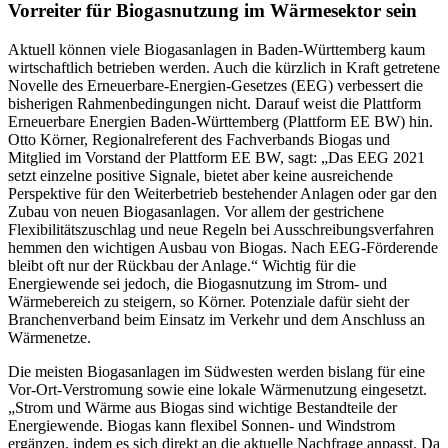
Vorreiter für Biogasnutzung im Wärmesektor sein
Aktuell können viele Biogasanlagen in Baden-Württemberg kaum
wirtschaftlich betrieben werden. Auch die kürzlich in Kraft getretene
Novelle des Erneuerbare-Energien-Gesetzes (EEG) verbessert die
bisherigen Rahmenbedingungen nicht. Darauf weist die Plattform
Erneuerbare Energien Baden-Württemberg (Plattform EE BW) hin.
Otto Körner, Regionalreferent des Fachverbands Biogas und
Mitglied im Vorstand der Plattform EE BW, sagt: „Das EEG 2021
setzt einzelne positive Signale, bietet aber keine ausreichende
Perspektive für den Weiterbetrieb bestehender Anlagen oder gar den
Zubau von neuen Biogasanlagen. Vor allem der gestrichene
Flexibilitätszuschlag und neue Regeln bei Ausschreibungsverfahren
hemmen den wichtigen Ausbau von Biogas. Nach EEG-Förderende
bleibt oft nur der Rückbau der Anlage.“ Wichtig für die
Energiewende sei jedoch, die Biogasnutzung im Strom- und
Wärmebereich zu steigern, so Körner. Potenziale dafür sieht der
Branchenverband beim Einsatz im Verkehr und dem Anschluss an
Wärmenetze.
Die meisten Biogasanlagen im Südwesten werden bislang für eine
Vor-Ort-Verstromung sowie eine lokale Wärmenutzung eingesetzt.
„Strom und Wärme aus Biogas sind wichtige Bestandteile der
Energiewende. Biogas kann flexibel Sonnen- und Windstrom
ergänzen, indem es sich direkt an die aktuelle Nachfrage anpasst. Da