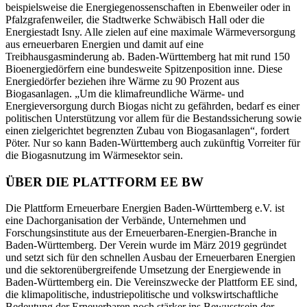
beispielsweise die Energiegenossenschaften in Ebenweiler oder in
Pfalzgrafenweiler, die Stadtwerke Schwäbisch Hall oder die
Energiestadt Isny. Alle zielen auf eine maximale Wärmeversorgung
aus erneuerbaren Energien und damit auf eine
Treibhausgasminderung ab. Baden-Württemberg hat mit rund 150
Bioenergiedörfern eine bundesweite Spitzenposition inne. Diese
Energiedörfer beziehen ihre Wärme zu 90 Prozent aus
Biogasanlagen. „Um die klimafreundliche Wärme- und
Energieversorgung durch Biogas nicht zu gefährden, bedarf es einer
politischen Unterstützung vor allem für die Bestandssicherung sowie
einen zielgerichtet begrenzten Zubau von Biogasanlagen“, fordert
Pöter. Nur so kann Baden-Württemberg auch zukünftig Vorreiter für
die Biogasnutzung im Wärmesektor sein.
ÜBER DIE PLATTFORM EE BW
Die Plattform Erneuerbare Energien Baden-Württemberg e.V. ist
eine Dachorganisation der Verbände, Unternehmen und
Forschungsinstitute aus der Erneuerbaren-Energien-Branche in
Baden-Württemberg. Der Verein wurde im März 2019 gegründet
und setzt sich für den schnellen Ausbau der Erneuerbaren Energien
und die sektorenübergreifende Umsetzung der Energiewende in
Baden-Württemberg ein. Die Vereinszwecke der Plattform EE sind,
die klimapolitische, industriepolitische und volkswirtschaftliche
Bedeutung der Erneuerbaren noch stärker ins Bewusstsein der