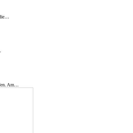
 die…
…
effen. Am…