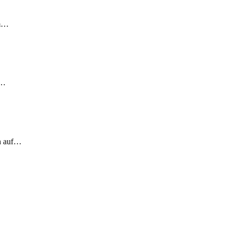
em…
!…
ch auf…