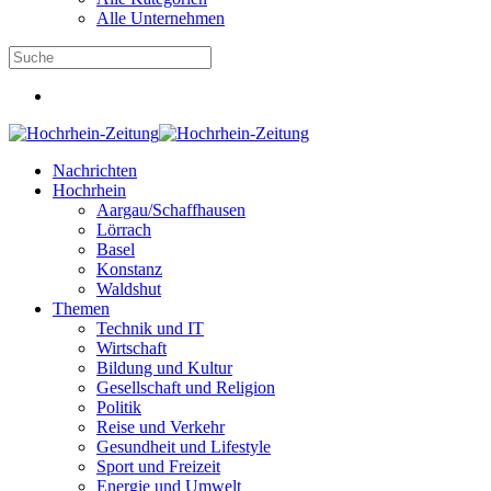
Alle Unternehmen
Nachrichten
Hochrhein
Aargau/Schaffhausen
Lörrach
Basel
Konstanz
Waldshut
Themen
Technik und IT
Wirtschaft
Bildung und Kultur
Gesellschaft und Religion
Politik
Reise und Verkehr
Gesundheit und Lifestyle
Sport und Freizeit
Energie und Umwelt