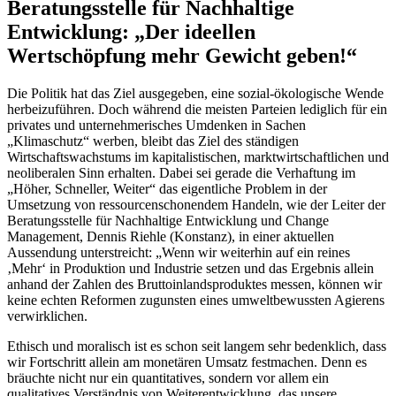
Beratungsstelle für Nachhaltige
Entwicklung: „Der ideellen
Wertschöpfung mehr Gewicht geben!“
Die Politik hat das Ziel ausgegeben, eine sozial-ökologische Wende
herbeizuführen. Doch während die meisten Parteien lediglich für ein
privates und unternehmerisches Umdenken in Sachen
„Klimaschutz“ werben, bleibt das Ziel des ständigen
Wirtschaftswachstums im kapitalistischen, marktwirtschaftlichen und
neoliberalen Sinn erhalten. Dabei sei gerade die Verhaftung im
„Höher, Schneller, Weiter“ das eigentliche Problem in der
Umsetzung von ressourcenschonendem Handeln, wie der Leiter der
Beratungsstelle für Nachhaltige Entwicklung und Change
Management, Dennis Riehle (Konstanz), in einer aktuellen
Aussendung unterstreicht: „Wenn wir weiterhin auf ein reines
‚Mehr‘ in Produktion und Industrie setzen und das Ergebnis allein
anhand der Zahlen des Bruttoinlandsproduktes messen, können wir
keine echten Reformen zugunsten eines umweltbewussten Agierens
verwirklichen.
Ethisch und moralisch ist es schon seit langem sehr bedenklich, dass
wir Fortschritt allein am monetären Umsatz festmachen. Denn es
bräuchte nicht nur ein quantitatives, sondern vor allem ein
qualitatives Verständnis von Weiterentwicklung, das unsere