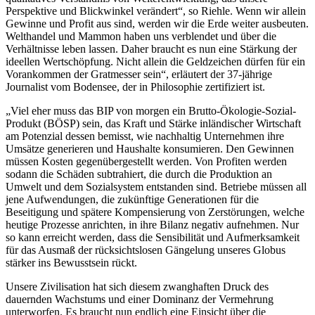
Perspektive und Blickwinkel verändert“, so Riehle. Wenn wir allein
Gewinne und Profit aus sind, werden wir die Erde weiter ausbeuten.
Welthandel und Mammon haben uns verblendet und über die
Verhältnisse leben lassen. Daher braucht es nun eine Stärkung der
ideellen Wertschöpfung. Nicht allein die Geldzeichen dürfen für ein
Vorankommen der Gratmesser sein“, erläutert der 37-jährige
Journalist vom Bodensee, der in Philosophie zertifiziert ist.
„Viel eher muss das BIP von morgen ein Brutto-Ökologie-Sozial-
Produkt (BÖSP) sein, das Kraft und Stärke inländischer Wirtschaft
am Potenzial dessen bemisst, wie nachhaltig Unternehmen ihre
Umsätze generieren und Haushalte konsumieren. Den Gewinnen
müssen Kosten gegenübergestellt werden. Von Profiten werden
sodann die Schäden subtrahiert, die durch die Produktion an
Umwelt und dem Sozialsystem entstanden sind. Betriebe müssen all
jene Aufwendungen, die zukünftige Generationen für die
Beseitigung und spätere Kompensierung von Zerstörungen, welche
heutige Prozesse anrichten, in ihre Bilanz negativ aufnehmen. Nur
so kann erreicht werden, dass die Sensibilität und Aufmerksamkeit
für das Ausmaß der rücksichtslosen Gängelung unseres Globus
stärker ins Bewusstsein rückt.
Unsere Zivilisation hat sich diesem zwanghaften Druck des
dauernden Wachstums und einer Dominanz der Vermehrung
unterworfen. Es braucht nun endlich eine Einsicht über die