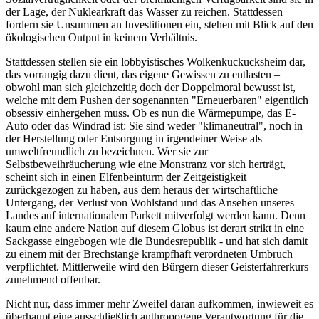
der Lage, der Nuklearkraft das Wasser zu reichen. Stattdessen
fordern sie Unsummen an Investitionen ein, stehen mit Blick auf den
ökologischen Output in keinem Verhältnis.
Stattdessen stellen sie ein lobbyistisches Wolkenkuckucksheim dar,
das vorrangig dazu dient, das eigene Gewissen zu entlasten –
obwohl man sich gleichzeitig doch der Doppelmoral bewusst ist,
welche mit dem Pushen der sogenannten "Erneuerbaren" eigentlich
obsessiv einhergehen muss. Ob es nun die Wärmepumpe, das E-
Auto oder das Windrad ist: Sie sind weder "klimaneutral", noch in
der Herstellung oder Entsorgung in irgendeiner Weise als
umweltfreundlich zu bezeichnen. Wer sie zur
Selbstbeweihräucherung wie eine Monstranz vor sich herträgt,
scheint sich in einen Elfenbeinturm der Zeitgeistigkeit
zurückgezogen zu haben, aus dem heraus der wirtschaftliche
Untergang, der Verlust von Wohlstand und das Ansehen unseres
Landes auf internationalem Parkett mitverfolgt werden kann. Denn
kaum eine andere Nation auf diesem Globus ist derart strikt in eine
Sackgasse eingebogen wie die Bundesrepublik - und hat sich damit
zu einem mit der Brechstange krampfhaft verordneten Umbruch
verpflichtet. Mittlerweile wird den Bürgern dieser Geisterfahrerkurs
zunehmend offenbar.
Nicht nur, dass immer mehr Zweifel daran aufkommen, inwieweit es
überhaupt eine ausschließlich anthropogene Verantwortung für die