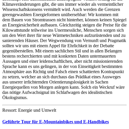
Klimaveränderungen gibt, die uns immer wieder als vermeintlicher
Wissenschaftskonsens vermittelt wird. Auch werden die Grenzen
greengewashten Energieformen unübersehbar: Wir kommen mit
dem Bauen von Stromtrassen nicht hinterher, können keinen Spiegel
an Energiesicherheit aufbauen. Gleichzeitig steigen die Preise für die
Kilowattstunde teilweise ins Unermessliche, Menschen sorgen sich
um den Wert ihrer für neue Wärmetechniken aufzurüstenden und zu
sanierenden Häuser. Der Wegwendung von Vernunft und Pragmatik
sollten wir uns mit einem Appel für Ehrlichkeit in der Debatte
gegenüberstellen. Mit einem sachlichen Stil und in allen Belangen
bestens recherchierten und mit konkreten Daten untermauerten
Aussagen und einer leidenschaftlichen, aber nicht missionierenden
Sprache kann es uns gelingen, in der von Einseitigkeit bestimmten
Atmosphäre aus Richtig und Falsch einen schattierten Kontrapunkt
zu setzen, welcher an sich durchaus das Prädikat eines Ausweges
aus unserer irrlichternden Orientierungslosigkeit in Sachen
Energiequellen von Morgen anlegen kann. Solch ein Weckruf wäre
das nötige Aufwachsignal im Schlafwagen des idealistischen
Ökologismus.
Ressort: Energie und Umwelt
Geführte Tour für E-Mountainbikes und E-Handbikes