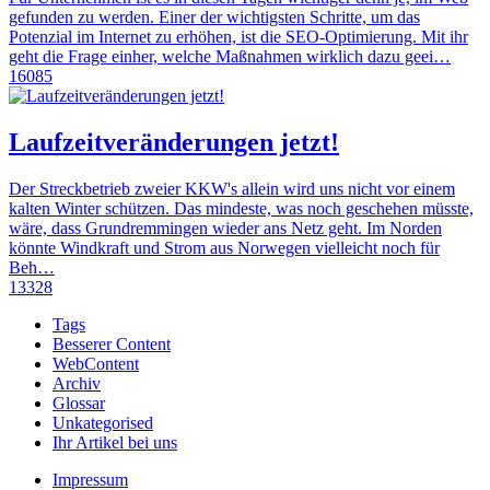
gefunden zu werden. Einer der wichtigsten Schritte, um das
Potenzial im Internet zu erhöhen, ist die SEO-Optimierung. Mit ihr
geht die Frage einher, welche Maßnahmen wirklich dazu geei…
16085
Laufzeitveränderungen jetzt!
Der Streckbetrieb zweier KKW's allein wird uns nicht vor einem
kalten Winter schützen. Das mindeste, was noch geschehen müsste,
wäre, dass Grundremmingen wieder ans Netz geht. Im Norden
könnte Windkraft und Strom aus Norwegen vielleicht noch für
Beh…
13328
Tags
Besserer Content
WebContent
Archiv
Glossar
Unkategorised
Ihr Artikel bei uns
Impressum