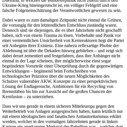
Dilemma, in welches die Bundesrepublik nicht zuletzt durch den
Ukraine-Krieg hineingerutscht ist, ein völliger Fehlgriff und eine
falsche Folgeneinschätzung der Verantwortlichen gewesen zu sein.
Dabei waren es zum damaligen Zeitpunkt nicht einmal die Grünen,
die vorrangig für den letztendlichen Entschluss zuständig waren.
Dennoch sind sie diejenigen, die es über Jahrzehnte nicht geschafft
haben, sich von einem Trauma zu lösen. Vorbehalte und Panik vor
einer vermeintlichen Unsicherheit von Kernreaktoren hegt die Partei
seit Anbeginn ihrer Existenz. Eine nahezu reflexartige Phobie der
Ablehnung ist über die Dekaden hinweg geblieben – und zeigt sich
dabei derart zementiert und festgefahren, dass ihre Anhänger nicht
einmal in der Lage scheinen, ihre möglicherweise einst sogar
begründeten Vorurteile einer Überprüfung durch die gegenwärtigen
Entwicklungen – beginnend beim Fortschreiben von
technologischer Präzision über die neuen Möglichkeiten des
Schutzes vulnerabler AKW, Konzepte zu einer perspektivischen
Lösung der Endlagersuche, Ambitionen für ein Recycling von
Brennstäben bis hin zur Aussicht auf die großen Chancen der
Kernfusion – zu unterziehen.
Dass wir uns gerade in einem sicheren Mitteleuropa gegen den
Weiterbetrieb von Anlagen ausgesprochen haben, kann letztlich nur
mit einem ideologischen und fanatischen Antiautoritarismus erklärt
werden, welcher in den vormaligen Jahrzehnten gerade in linken
Kreisen ein anerkanntes Merkmal der Rebellion war – welches dort