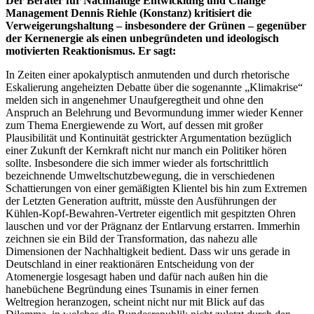
Der Berater für Nachhaltige Entwicklung und Change
Management Dennis Riehle (Konstanz) kritisiert die
Verweigerungshaltung – insbesondere der Grünen – gegenüber
der Kernenergie als einen unbegründeten und ideologisch
motivierten Reaktionismus. Er sagt:
In Zeiten einer apokalyptisch anmutenden und durch rhetorische
Eskalierung angeheizten Debatte über die sogenannte „Klimakrise“
melden sich in angenehmer Unaufgeregtheit und ohne den
Anspruch an Belehrung und Bevormundung immer wieder Kenner
zum Thema Energiewende zu Wort, auf dessen mit großer
Plausibilität und Kontinuität gestrickter Argumentation bezüglich
einer Zukunft der Kernkraft nicht nur manch ein Politiker hören
sollte. Insbesondere die sich immer wieder als fortschrittlich
bezeichnende Umweltschutzbewegung, die in verschiedenen
Schattierungen von einer gemäßigten Klientel bis hin zum Extremen
der Letzten Generation auftritt, müsste den Ausführungen der
Kühlen-Kopf-Bewahren-Vertreter eigentlich mit gespitzten Ohren
lauschen und vor der Prägnanz der Entlarvung erstarren. Immerhin
zeichnen sie ein Bild der Transformation, das nahezu alle
Dimensionen der Nachhaltigkeit bedient. Dass wir uns gerade in
Deutschland in einer reaktionären Entscheidung von der
Atomenergie losgesagt haben und dafür nach außen hin die
hanebüchene Begründung eines Tsunamis in einer fernen
Weltregion heranzogen, scheint nicht nur mit Blick auf das