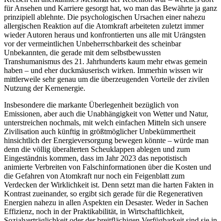
für Ansehen und Karriere gesorgt hat, wo man das Bewährte ja ganz
prinzipiell ablehnte. Die psychologischen Ursachen einer nahezu
allergischen Reaktion auf die Atomkraft arbeiteten zuletzt immer
wieder Autoren heraus und konfrontierten uns alle mit Urängsten
vor der vermeintlichen Unbeherrschbarkeit des scheinbar
Unbekannten, die gerade mit dem selbstbewussten
Transhumanismus des 21. Jahrhunderts kaum mehr etwas gemein
haben – und eher duckmäuserisch wirken. Immerhin wissen wir
mittlerweile sehr genau um die überzeugenden Vorteile der zivilen
Nutzung der Kernenergie.
Insbesondere die markante Überlegenheit bezüglich von
Emissionen, aber auch die Unabhängigkeit von Wetter und Natur,
unterstreichen nochmals, mit welch einfachen Mitteln sich unsere
Zivilisation auch künftig in größtmöglicher Unbekümmertheit
hinsichtlich der Energieversorgung bewegen könnte – würde man
denn die völlig überalterten Scheuklappen ablegen und zum
Eingeständnis kommen, dass im Jahr 2023 das nepotistisch
animierte Verbreiten von Falschinformationen über die Kosten und
die Gefahren von Atomkraft nur noch ein Feigenblatt zum
Verdecken der Wirklichkeit ist. Denn setzt man die harten Fakten in
Kontrast zueinander, so ergibt sich gerade für die Regenerativen
Energien nahezu in allen Aspekten ein Desaster. Weder in Sachen
Effizienz, noch in der Praktikabilität, in Wirtschaftlichkeit,
Sozialverträglichkeit oder der breitflächigen Verfügbarkeit sind sie in