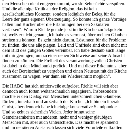
den Menschen nicht entgegenkommt, wo sie Sehnsüchte verspüren.
Und die alleinige Kritik an der Religion, das ist kein
gesellschaftliches Konzept, sondern lediglich der Beleg für die
Leere der ganz eigenen Überzeugung. So könnte ich ganze Vorträge
halten und Bücher über die Erfahrungen bei den Säkularen
verfassen“. Warum Riehle gerade jetzt in die Kirche zurückgekehrt
ist, weiß er nicht genau: „Ich habe es vermisst, über meinen Glauben
streiten zu können. Es geht nicht darum, Lösungen für die Probleme
zu finden, die uns alle plagen. Leid und Unfriede sind eben nicht mit
dem Bild des gütigen Gottes vereinbar. Ich habe deshalb auch lange
mit mir gerungen, um zu einer neuen Sichtweise auf seine Allmacht
finden zu können. Die Freiheit des verantwortungsvollen Christen
ist dabei in den Mittelpunkt gerückt. Und mit dieser Erkenntnis, aber
auch der Bereitschaft zu vergeben und einen Neustart mit der Kirche
zusammen zu wagen, war dann ein Wiedereintritt möglich“.
Die HABO hat sich mittlerweile aufgelöst. Riehle will sich aber
dennoch auch fortan weltanschaulich engagieren. Insbesondere
möchte er den Dialog von Menschen unterschiedlichen Glaubens
fördern, innerhalb und außerhalb der Kirche. „Ich bin ein liberaler
Christ, aber dennoch habe ich einige konservative Standpunkte.
Und so geht es sicherlich Vielen. Jeder bringt seine
Gemeinsamkeiten mit anderen, mehr und weniger gläubigen
Menschen mit, aber auch Unterschiede. Das macht es spannend –
und im neugieren Austausch lassen sich viele Vorurteile entkräften,