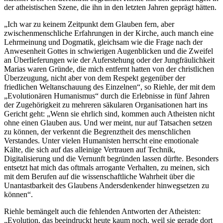
der atheistischen Szene, die ihn in den letzten Jahren geprägt hätten.
„Ich war zu keinem Zeitpunkt dem Glauben fern, aber
zwischenmenschliche Erfahrungen in der Kirche, auch manch eine
Lehrmeinung und Dogmatik, gleichsam wie die Frage nach der
Anwesenheit Gottes in schwierigen Augenblicken und die Zweifel
an Überlieferungen wie der Auferstehung oder der Jungfräulichkeit
Marias waren Gründe, die mich entfernt hatten von der christlichen
Überzeugung, nicht aber von dem Respekt gegenüber der
friedlichen Weltanschauung des Einzelnen“, so Riehle, der mit dem
„Evolutionären Humanismus“ durch die Erlebnisse in fünf Jahren
der Zugehörigkeit zu mehreren säkularen Organisationen hart ins
Gericht geht: „Wenn sie ehrlich sind, kommen auch Atheisten nicht
ohne einen Glauben aus. Und wer meint, nur auf Tatsachen setzen
zu können, der verkennt die Begrenztheit des menschlichen
Verstandes. Unter vielen Humanisten herrscht eine emotionale
Kälte, die sich auf das alleinige Vertrauen auf Technik,
Digitalisierung und die Vernunft begründen lassen dürfte. Besonders
entsetzt hat mich das oftmals arrogante Verhalten, zu meinen, sich
mit dem Berufen auf die wissenschaftliche Wahrheit über die
Unantastbarkeit des Glaubens Andersdenkender hinwegsetzen zu
können“.
Riehle bemängelt auch die fehlenden Antworten der Atheisten:
„Evolution, das beeindruckt heute kaum noch, weil sie gerade dort