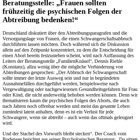
Beratungsstelle: „Frauen sollten
frühzeitig die psychischen Folgen der
Abtreibung bedenken!“
Deutschland diskutiert über den Abtreibungsparagrafen und die
Versorgungslage von Frauen, die einen Schwangerschaftsabbruch
durchführen lassen möchten. Doch während sich die Diskussion
allein auf den Zeitpunkt konzentriert, zu dem die Entscheidung für
einen Abort bereits festzustehen scheint, wird nach Auffassung des
Leiters der Beratungsstelle „FamilienKnäuel“, Dennis Riehle
(Konstanz), allzu wenig über die mögliche Verhinderung von
Abtreibungen gesprochen: „Der Abbruch der Schwangerschaft
sollte immer der letzte Ausweg sein und nur in begründeten
Ausnahmefällen durchgeführt werden, beispielsweise nach
Vergewaltigung oder nachgewiesenen Gesundheitsgefahren für Frau
oder Kind, die nicht anderweitig behoben werden können. Denn wir
thematisieren kaum die psychischen Folgen des Aborts, die auch
nach Jahren noch offenbar werden und meist das gesamte Leben
zumindest latent anhalten, denn es ist ein Verlust für jede
Schwangere, wenn sie abtreibt – auch wenn das oftmals geleugnet
wird.
Und der Stachel des Vorwurfs bleibt stecken“. Der Coach vom
Bodensee berichtet aus seiner Psychologischen Beratung: „Da sitzen