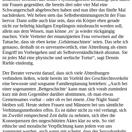
mir Frauen gegenüber, die bereits drei oder vier Mal eine
Schwangerschaft abgebrochen haben und nun über das fünfte Mal
nachdenken. Wir heben stets das Selbstbestimmungsrecht der Frau
hervor. Dann sollte auch klar sein, dass ein Körper eben gerade
nicht zur beliebig häufigen Empfängnis missbraucht werden soll,
allein aus dem Wissen, man könne ‚es‘ ja wieder rückgängig
machen. Viele Vertreter der emanzipierten Frau verweisen auf die
Tatsache, dass sie eben keine ‚Gebärmaschinen‘ seien. Das sehe ich
genauso, deshalb ist es unverantwortlich, eine Abtreibung als einen
Eingriff im Vorbeigehen und als Selbstverständlichkeit abzutun. Sie
ist jedes Mal eine physische und seelische Tortur“, sagt Dennis
Riehle eindeutig.
Der Berater verweist darauf, dass sich viele Abtreibungen
verhindern ließen, würde bereits im Vorfeld des Geschlechtsverkehr
eine bewusste und sorgsame Familienplanung betrieben: „Auch bei
einer sogenannten ‚Bettgeschichte‘ kann man sich vorab zumindest
kurz mit dem Gegenüber darüber abstimmen, ob man etwas
Gemeinsames vorhat – oder ob es bei einem ‚One Night Stand‘
bleiben soll. Heute stehen Frauen und Männern bei uns sämtliche
Verhütungsmethoden offen. Es ist daher nicht zu viel verlangt, sich
im Zweifel entsprechend Zeit dafür zu nehmen, sich über die
Konsequenzen des ungeschützten Aktes klar zu sein. So viel
ethische und moralische Verpflichtung kann jedem von uns
zugemutet werden, auch wenn mir scheint, dass der Sexualverkehr