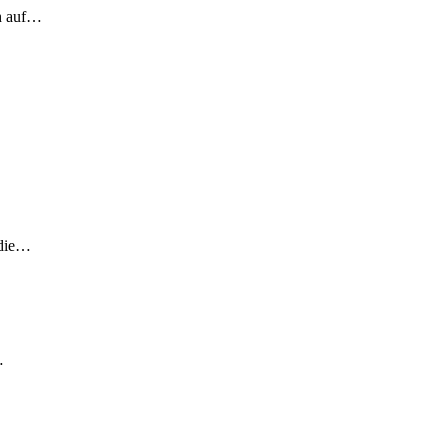
ch auf…
 die…
…