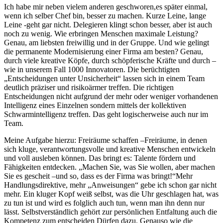
Ich habe mir neben vielem anderen geschworen,es später einmal,
wenn ich selber Chef bin, besser zu machen. Kurze Leine, lange
Leine -geht gar nicht. Delegieren klingt schon besser, aber ist auch
noch zu wenig. Wie erbringen Menschen maximale Leistung?
Genau, am liebsten freiwillig und in der Gruppe. Und wie gelingt
die permanente Modernisierung einer Firma am besten? Genau,
durch viele kreative Köpfe, durch schöpferische Kräfte und durch –
wie in unserem Fall 1000 Innovatoren. Die berüchtigten
„Entscheidungen unter Unsicherheit“ lassen sich in einem Team
deutlich präziser und risikoärmer treffen. Die richtigen
Entscheidungen nicht aufgrund der mehr oder weniger vorhandenen
Intelligenz eines Einzelnen sondern mittels der kollektiven
Schwarmintelligenz treffen. Das geht logischerweise auch nur im
Team.
Meine Aufgabe hierzu: Freiräume schaffen –Freiräume, in denen
sich kluge, verantwortungsvolle und kreative Menschen entwickeln
und voll ausleben können. Das bringt es: Talente fördern und
Fähigkeiten entdecken. „Machen Sie, was Sie wollen, aber machen
Sie es gescheit –und so, dass es der Firma was bringt!“Mehr
Handlungsdirektive, mehr „Anweisungen“ gebe ich schon gar nicht
mehr. Ein kluger Kopf weiß selbst, was die Uhr geschlagen hat, was
zu tun ist und wird es folglich auch tun, wenn man ihn denn nur
lässt. Selbstverständlich gehört zur persönlichen Entfaltung auch die
Kompetenz zum entscheiden Dürfen dazu. Genauso wie die