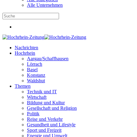
Alle Unternehmen
Nachrichten
Hochrhein
Aargau/Schaffhausen
Lörrach
Basel
Konstanz
Waldshut
Themen
Technik und IT
Wirtschaft
Bildung und Kultur
Gesellschaft und Religion
Politik
Reise und Verkehr
Gesundheit und Lifestyle
Sport und Freizeit
Energie und Umwelt