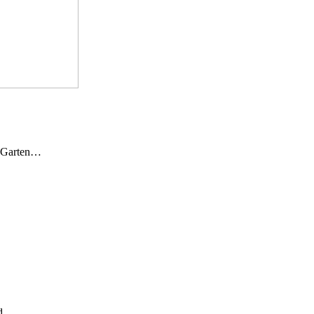
n Garten…
und…