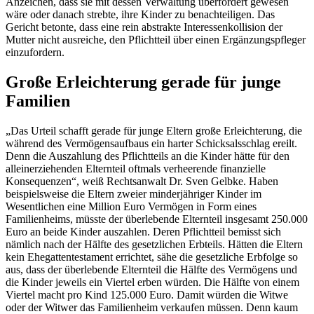
Anzeichen, dass sie mit dessen Verwaltung überfordert gewesen
wäre oder danach strebte, ihre Kinder zu benachteiligen. Das
Gericht betonte, dass eine rein abstrakte Interessenkollision der
Mutter nicht ausreiche, den Pflichtteil über einen Ergänzungspfleger
einzufordern.
Große Erleichterung gerade für junge
Familien
„Das Urteil schafft gerade für junge Eltern große Erleichterung, die
während des Vermögensaufbaus ein harter Schicksalsschlag ereilt.
Denn die Auszahlung des Pflichtteils an die Kinder hätte für den
alleinerziehenden Elternteil oftmals verheerende finanzielle
Konsequenzen“, weiß Rechtsanwalt Dr. Sven Gelbke. Haben
beispielsweise die Eltern zweier minderjähriger Kinder im
Wesentlichen eine Million Euro Vermögen in Form eines
Familienheims, müsste der überlebende Elternteil insgesamt 250.000
Euro an beide Kinder auszahlen. Deren Pflichtteil bemisst sich
nämlich nach der Hälfte des gesetzlichen Erbteils. Hätten die Eltern
kein Ehegattentestament errichtet, sähe die gesetzliche Erbfolge so
aus, dass der überlebende Elternteil die Hälfte des Vermögens und
die Kinder jeweils ein Viertel erben würden. Die Hälfte von einem
Viertel macht pro Kind 125.000 Euro. Damit würden die Witwe
oder der Witwer das Familienheim verkaufen müssen. Denn kaum