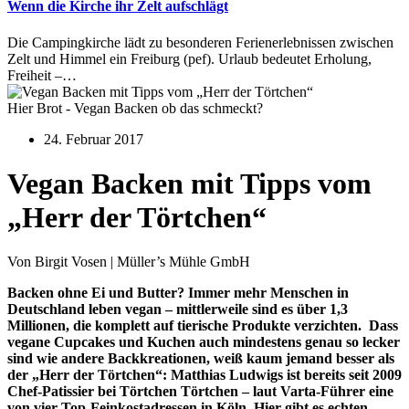
Wenn die Kirche ihr Zelt aufschlägt
Die Campingkirche lädt zu besonderen Ferienerlebnissen zwischen
Zelt und Himmel ein Freiburg (pef). Urlaub bedeutet Erholung,
Freiheit –…
Hier Brot - Vegan Backen ob das schmeckt?
24. Februar 2017
Vegan Backen mit Tipps vom
„Herr der Törtchen“
Von Birgit Vosen | Müller’s Mühle GmbH
Backen ohne Ei und Butter? Immer mehr Menschen in
Deutschland leben vegan – mittlerweile sind es über 1,3
Millionen, die komplett auf tierische Pro­dukte verzichten. Dass
vegane Cupcakes und Kuchen auch mindes­tens genau so lecker
sind wie andere Back­kreatio­nen, weiß kaum jemand besser als
der „Herr der Törtchen“: Matthias Ludwigs ist be­reits seit 2009
Chef-Patissier bei Törtchen Törtchen – laut Varta-Führer eine
von vier Top-Feinkostadressen in Köln. Hier gibt es echten