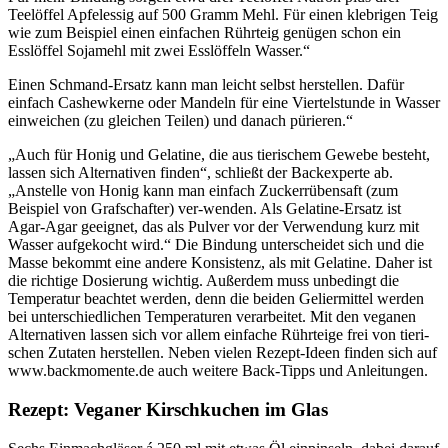
Teelöffel Apfel­essig auf 500 Gramm Mehl. Für einen klebrigen Teig
wie zum Beispiel einen einfachen Rührteig ge­nügen schon ein
Esslöffel Sojamehl mit zwei Esslöffeln Wasser.“
Einen Schmand-Ersatz kann man leicht selbst herstel­len. Da­für
einfach Cashewkerne oder Mandeln für eine Viertel­stunde in Wasser
einweichen (zu gleichen Teilen) und danach pürieren.“
„Auch für Honig und Gelatine, die aus tierischem Ge­webe besteht,
lassen sich Alternativen finden“, schließt der Backexperte ab.
„Anstelle von Honig kann man ein­fach Zuckerrübensaft (zum
Beispiel von Grafschafter) ver-wenden. Als Gelatine-Ersatz ist
Agar-Agar geeignet, das als Pulver vor der Verwendung kurz mit
Wasser auf­gekocht wird.“ Die Bindung unterscheidet sich und die
Masse bekommt eine andere Konsistenz, als mit Gela­tine. Daher ist
die richtige Dosierung wichtig. Außerdem muss unbedingt die
Temperatur beachtet werden, denn die beiden Geliermittel werden
bei unterschiedlichen Temperaturen verarbeitet. Mit den veganen
Alternativen lassen sich vor allem einfache Rührteige frei von tieri­
schen Zu­taten herstellen. Neben vielen Rezept-Ideen finden sich auf
www.backmomente.de auch weitere Back-Tipps und Anleitungen.
Rezept: Veganer Kirschkuchen im Glas