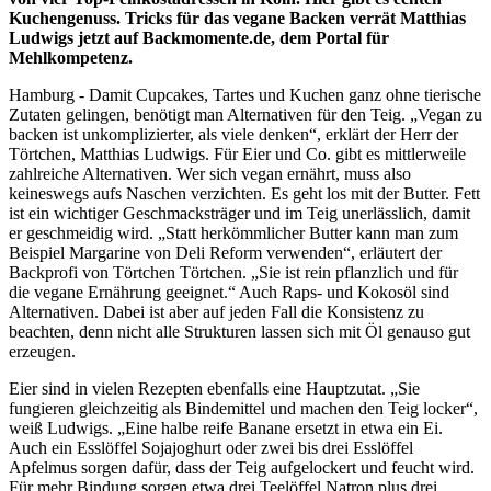
Kuchengenuss. Tricks für das ve­gane Backen verrät Matthias
Ludwigs jetzt auf Back­momente.de, dem Portal für
Mehlkompe­tenz.
Hamburg - Damit Cupcakes, Tartes und Kuchen ganz ohne tierische
Zutaten gelingen, benö­tigt man Alternati­ven für den Teig. „Vegan zu
backen ist unkomplizierter, als viele denken“, erklärt der Herr der
Törtchen, Matthias Ludwigs. Für Eier und Co. gibt es mitt­lerweile
zahlreiche Alternativen. Wer sich vegan er­nährt, muss also
keineswegs aufs Naschen verzichten. Es geht los mit der Butter. Fett
ist ein wichtiger Ge­schmacksträger und im Teig unerlässlich, damit
er ge­schmeidig wird. „Statt herkömmlicher Butter kann man zum
Beispiel Margarine von Deli Reform verwenden“, er­läutert der
Back­profi von Törtchen Törtchen. „Sie ist rein pflanzlich und für
die vegane Ernährung geeignet.“ Auch Raps- und Kokosöl sind
Alternativen. Dabei ist aber auf jeden Fall die Konsistenz zu
beachten, denn nicht alle Strukturen lassen sich mit Öl genauso gut
erzeugen.
Eier sind in vielen Rezepten ebenfalls eine Hauptzutat. „Sie
fungieren gleichzeitig als Bindemittel und machen den Teig locker“,
weiß Ludwigs. „Eine halbe reife Banane er­setzt in etwa ein Ei.
Auch ein Esslöffel Sojajoghurt oder zwei bis drei Esslöffel
Apfelmus sorgen dafür, dass der Teig aufgelockert und feucht wird.
Für mehr Bindung sor­gen etwa drei Teelöffel Natron plus drei