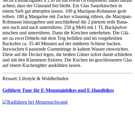
Sechs Einmachgläser á 250 ml mit etwas Öl einpinseln, dabei da­rauf
achten, dass der Glasrand frei bleibt. Ein Glas Sauerkirschen in
einem Sieb gut abtropfen lassen. 100 g Marzipan-Rohmasse grob
reiben. 180 g Margarine mit Zucker schaumig rühren, die Marzipan-
Rohmasse hinzugeben und anschließend die 2 pürierte reife Bana­
nen nach und nach unterrühren. 250 g Mehl mit 1 TL Backpulver
mischen und unterrühren. Dann die Kirschen unterheben. Die Glä­
ser zu zwei Dritteln mit dem Teig befüllen und im vorgeheizten
Back­ofen ca. 35-40 Minuten auf der mittleren Schiene backen.
Inzwi­schen 6 passende Gummiringe in kaltem Wasser einweichen.
Diese auf die Deckel legen, die heißen Gläser sofort damit schließen
und mit den Klammern fixieren. Die Kuchen im geschlossenen Glas
auf einem Kuchengitter ausküh­len lassen.
Ressort: Lifestyle & Wohlbefinden
Geführte Tour für E-Mountainbikes und E-Handbikes