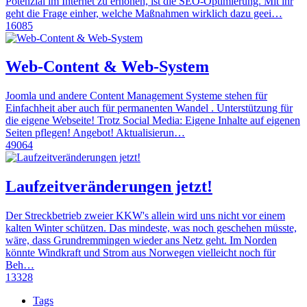
Potenzial im Internet zu erhöhen, ist die SEO-Optimierung. Mit ihr
geht die Frage einher, welche Maßnahmen wirklich dazu geei…
16085
Web-Content & Web-System
Joomla und andere Content Management Systeme stehen für
Einfachheit aber auch für permanenten Wandel . Unterstützung für
die eigene Webseite! Trotz Social Media: Eigene Inhalte auf eigenen
Seiten pflegen! Angebot! Aktualisierun…
49064
Laufzeitveränderungen jetzt!
Der Streckbetrieb zweier KKW's allein wird uns nicht vor einem
kalten Winter schützen. Das mindeste, was noch geschehen müsste,
wäre, dass Grundremmingen wieder ans Netz geht. Im Norden
könnte Windkraft und Strom aus Norwegen vielleicht noch für
Beh…
13328
Tags