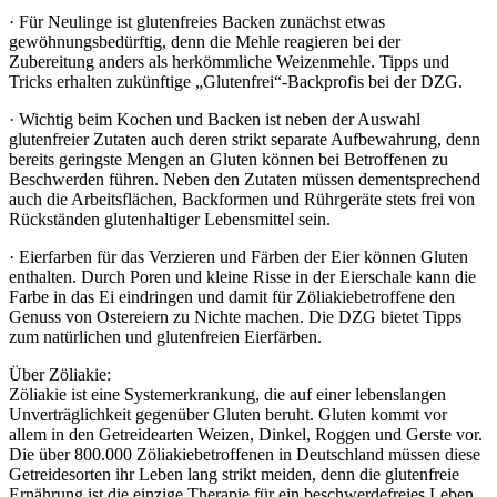
· Für Neulinge ist glutenfreies Backen zunächst etwas
gewöhnungsbedürftig, denn die Mehle reagieren bei der
Zubereitung anders als herkömmliche Weizenmehle. Tipps und
Tricks erhalten zukünftige „Glutenfrei“-Backprofis bei der DZG.
· Wichtig beim Kochen und Backen ist neben der Auswahl
glutenfreier Zutaten auch deren strikt separate Aufbewahrung, denn
bereits geringste Mengen an Gluten können bei Betroffenen zu
Beschwerden führen. Neben den Zutaten müssen dementsprechend
auch die Arbeitsflächen, Backformen und Rührgeräte stets frei von
Rückständen glutenhaltiger Lebensmittel sein.
· Eierfarben für das Verzieren und Färben der Eier können Gluten
enthalten. Durch Poren und kleine Risse in der Eierschale kann die
Farbe in das Ei eindringen und damit für Zöliakiebetroffene den
Genuss von Ostereiern zu Nichte machen. Die DZG bietet Tipps
zum natürlichen und glutenfreien Eierfärben.
Über Zöliakie:
Zöliakie ist eine Systemerkrankung, die auf einer lebenslangen
Unverträglichkeit gegenüber Gluten beruht. Gluten kommt vor
allem in den Getreidearten Weizen, Dinkel, Roggen und Gerste vor.
Die über 800.000 Zöliakiebetroffenen in Deutschland müssen diese
Getreidesorten ihr Leben lang strikt meiden, denn die glutenfreie
Ernährung ist die einzige Therapie für ein beschwerdefreies Leben.