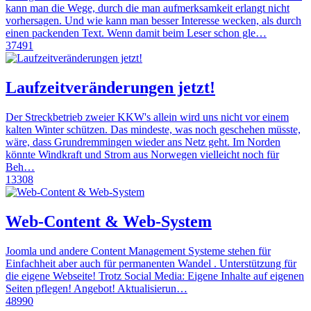
kann man die Wege, durch die man aufmerksamkeit erlangt nicht
vorhersagen. Und wie kann man besser Interesse wecken, als durch
einen packenden Text. Wenn damit beim Leser schon gle…
37491
Laufzeitveränderungen jetzt!
Der Streckbetrieb zweier KKW's allein wird uns nicht vor einem
kalten Winter schützen. Das mindeste, was noch geschehen müsste,
wäre, dass Grundremmingen wieder ans Netz geht. Im Norden
könnte Windkraft und Strom aus Norwegen vielleicht noch für
Beh…
13308
Web-Content & Web-System
Joomla und andere Content Management Systeme stehen für
Einfachheit aber auch für permanenten Wandel . Unterstützung für
die eigene Webseite! Trotz Social Media: Eigene Inhalte auf eigenen
Seiten pflegen! Angebot! Aktualisierun…
48990