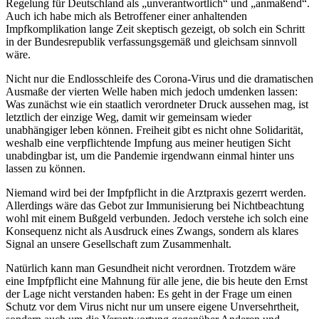
Regelung für Deutschland als „unverantwortlich“ und „anmaßend“.
Auch ich habe mich als Betroffener einer anhaltenden
Impfkomplikation lange Zeit skeptisch gezeigt, ob solch ein Schritt
in der Bundesrepublik verfassungsgemäß und gleichsam sinnvoll
wäre.
Nicht nur die Endlosschleife des Corona-Virus und die dramatischen
Ausmaße der vierten Welle haben mich jedoch umdenken lassen:
Was zunächst wie ein staatlich verordneter Druck aussehen mag, ist
letztlich der einzige Weg, damit wir gemeinsam wieder
unabhängiger leben können. Freiheit gibt es nicht ohne Solidarität,
weshalb eine verpflichtende Impfung aus meiner heutigen Sicht
unabdingbar ist, um die Pandemie irgendwann einmal hinter uns
lassen zu können.
Niemand wird bei der Impfpflicht in die Arztpraxis gezerrt werden.
Allerdings wäre das Gebot zur Immunisierung bei Nichtbeachtung
wohl mit einem Bußgeld verbunden. Jedoch verstehe ich solch eine
Konsequenz nicht als Ausdruck eines Zwangs, sondern als klares
Signal an unsere Gesellschaft zum Zusammenhalt.
Natürlich kann man Gesundheit nicht verordnen. Trotzdem wäre
eine Impfpflicht eine Mahnung für alle jene, die bis heute den Ernst
der Lage nicht verstanden haben: Es geht in der Frage um einen
Schutz vor dem Virus nicht nur um unsere eigene Unversehrtheit,