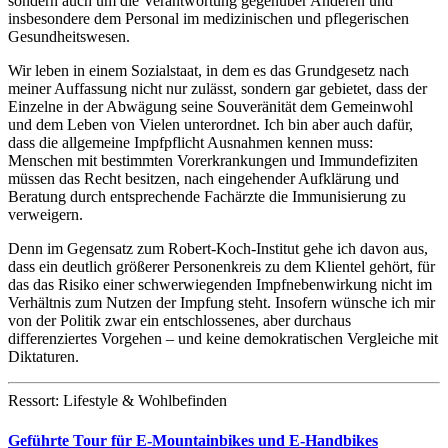
sondern auch um die Verantwortung gegenüber Anderen und
insbesondere dem Personal im medizinischen und pflegerischen
Gesundheitswesen.
Wir leben in einem Sozialstaat, in dem es das Grundgesetz nach
meiner Auffassung nicht nur zulässt, sondern gar gebietet, dass der
Einzelne in der Abwägung seine Souveränität dem Gemeinwohl
und dem Leben von Vielen unterordnet. Ich bin aber auch dafür,
dass die allgemeine Impfpflicht Ausnahmen kennen muss:
Menschen mit bestimmten Vorerkrankungen und Immundefiziten
müssen das Recht besitzen, nach eingehender Aufklärung und
Beratung durch entsprechende Fachärzte die Immunisierung zu
verweigern.
Denn im Gegensatz zum Robert-Koch-Institut gehe ich davon aus,
dass ein deutlich größerer Personenkreis zu dem Klientel gehört, für
das das Risiko einer schwerwiegenden Impfnebenwirkung nicht im
Verhältnis zum Nutzen der Impfung steht. Insofern wünsche ich mir
von der Politik zwar ein entschlossenes, aber durchaus
differenziertes Vorgehen – und keine demokratischen Vergleiche mit
Diktaturen.
Ressort: Lifestyle & Wohlbefinden
Geführte Tour für E-Mountainbikes und E-Handbikes