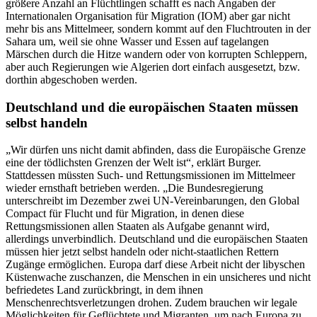
größere Anzahl an Flüchtlingen schafft es nach Angaben der
Internationalen Organisation für Migration (IOM) aber gar nicht
mehr bis ans Mittelmeer, sondern kommt auf den Fluchtrouten in der
Sahara um, weil sie ohne Wasser und Essen auf tagelangen
Märschen durch die Hitze wandern oder von korrupten Schleppern,
aber auch Regierungen wie Algerien dort einfach ausgesetzt, bzw.
dorthin abgeschoben werden.
Deutschland und die europäischen Staaten müssen
selbst handeln
„Wir dürfen uns nicht damit abfinden, dass die Europäische Grenze
eine der tödlichsten Grenzen der Welt ist“, erklärt Burger.
Stattdessen müssten Such- und Rettungsmissionen im Mittelmeer
wieder ernsthaft betrieben werden. „Die Bundesregierung
unterschreibt im Dezember zwei UN-Vereinbarungen, den Global
Compact für Flucht und für Migration, in denen diese
Rettungsmissionen allen Staaten als Aufgabe genannt wird,
allerdings unverbindlich. Deutschland und die europäischen Staaten
müssen hier jetzt selbst handeln oder nicht-staatlichen Rettern
Zugänge ermöglichen. Europa darf diese Arbeit nicht der libyschen
Küstenwache zuschanzen, die Menschen in ein unsicheres und nicht
befriedetes Land zurückbringt, in dem ihnen
Menschenrechtsverletzungen drohen. Zudem brauchen wir legale
Möglichkeiten für Geflüchtete und Migranten, um nach Europa zu