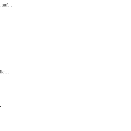
ch auf…
 die…
…