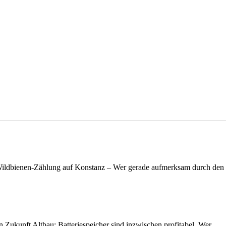
n Wildbienen-Zählung auf Konstanz – Wer gerade aufmerksam durch de
nen Zukunft Altbau: Batteriespeicher sind inzwischen profitabel. Wer…