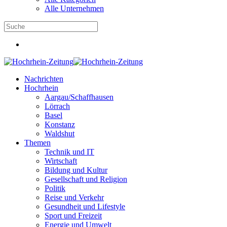
Alle Unternehmen
Nachrichten
Hochrhein
Aargau/Schaffhausen
Lörrach
Basel
Konstanz
Waldshut
Themen
Technik und IT
Wirtschaft
Bildung und Kultur
Gesellschaft und Religion
Politik
Reise und Verkehr
Gesundheit und Lifestyle
Sport und Freizeit
Energie und Umwelt