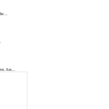
 die…
…
effen. Am…