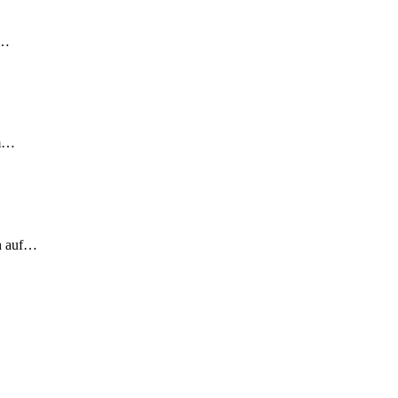
!…
em…
ch auf…