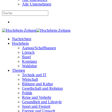
Alle Unternehmen
Nachrichten
Hochrhein
Aargau/Schaffhausen
Lörrach
Basel
Konstanz
Waldshut
Themen
Technik und IT
Wirtschaft
Bildung und Kultur
Gesellschaft und Religion
Politik
Reise und Verkehr
Gesundheit und Lifestyle
Sport und Freizeit
Energie und Umwelt